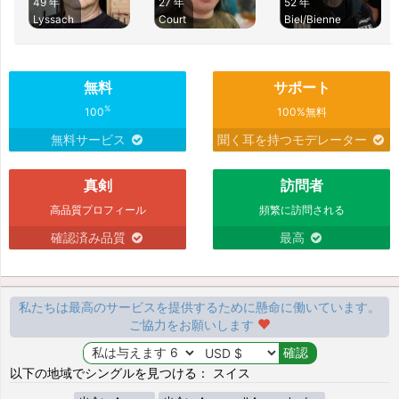
49 年
27 年
52 年
Lyssach
Court
Biel/Bienne
無料
サポート
%
100
100%無料
無料サービス
聞く耳を持つモデレーター
真剣
訪問者
高品質プロフィール
頻繁に訪問される
確認済み品質
最高
私たちは最高のサービスを提供するために懸命に働いています。
ご協力をお願いします
以下の地域でシングルを見つける： スイス