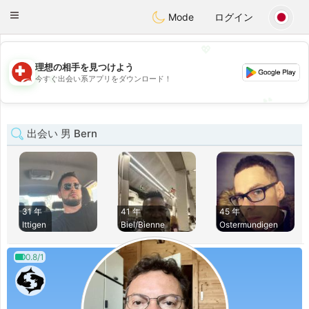
Suissi
Toggle
Mode
ログイン
navigation
💖
理想の相手を見つけよう
💖
今すぐ出会い系アプリをダウンロード！
💕
💕
出会い 男 Bern
31 年
41 年
45 年
Ittigen
Biel/Bienne
Ostermundigen
0.8/1