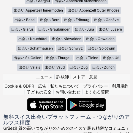
出会い Aargau
出会い Appenzell Ausserrhoden
出会い Appenzell Innerrhoden
出会い Appenzell Outer Rhodes
出会い Basel
出会い Bern
出会い Fribourg
出会い Genève
出会い Glarus
出会い Graubünden
出会い Jura
出会い Luzern
出会い Neuchâtel
出会い Nidwalden
出会い Obwalden
出会い Schaffhausen
出会い Schwyz
出会い Solothurn
出会い St. Gallen
出会い Thurgau
出会い Ticino
出会い Uri
出会い Valais
出会い Vaud
出会い Zug
出会い Zürich
ニュース
|
詐欺師
|
ストア
|
意見
Cookie & GDPR
|
広告
|
私たちについて
|
プライバシー
|
利用規約
|
子どもの安全
|
お問い合わせ
|
よくある質問
無料スイス出会いプラットフォーム - つながりのア
ルプス精度
Grüezi! 質の高いつながりのためのスイスで最も精密なコミュニテ