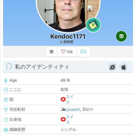
0
Kendoc1171
長時間
106
私のアイデンティティ
Age
49 年
ここに
友情
スイ
国
ス
Bern
市区町村
Lyssach
,
スイ
出身地
ス
婚姻状態
シングル