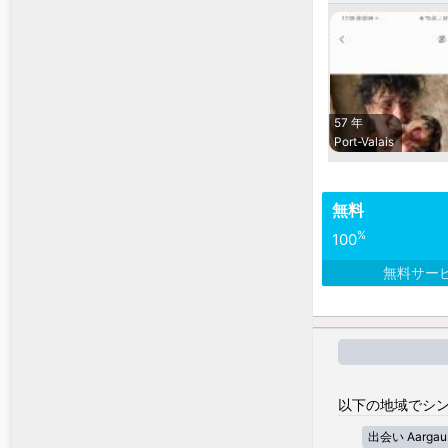
57 年
Port-Valais
無料
%
100
無料サー
以下の地域でシン
出会い Aargau