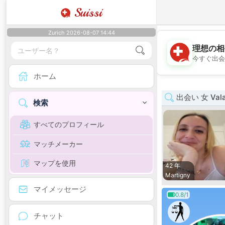
Suissi
Zurich 2026-08-07 14:44
理想の相
今すぐ出会
ホーム
出会い 女 Vala
検索
すべてのプロフィール
マッチメーカー
マップを使用
42 年
Martigny
マイメッセージ
0.8/1
チャット