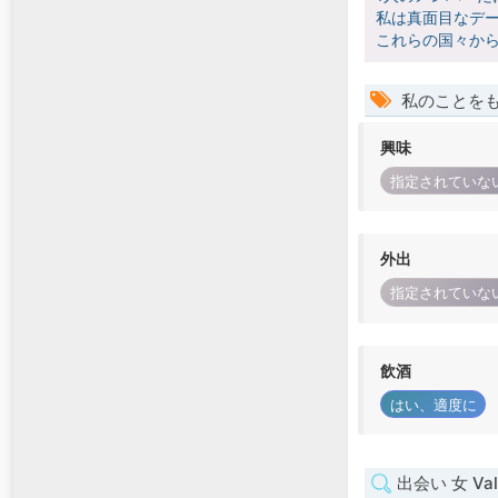
私は真面目なデー
これらの国々か
私のことを
興味
指定されていな
外出
指定されていな
飲酒
はい、適度に
出会い 女 Val