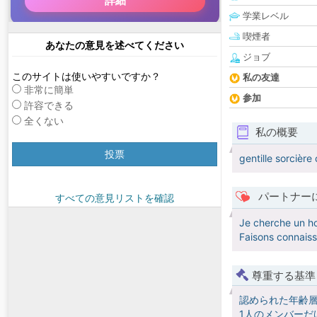
学業レベル
喫煙者
あなたの意見を述べてください
ジョブ
このサイトは使いやすいですか？
私の友達
非常に簡単
参加
許容できる
全くない
私の概要
投票
gentille sorcière
パートナー
すべての意見リストを確認
Je cherche un hom
Faisons connaiss
尊重する基準
認められた年齢
1人のメンバーだ