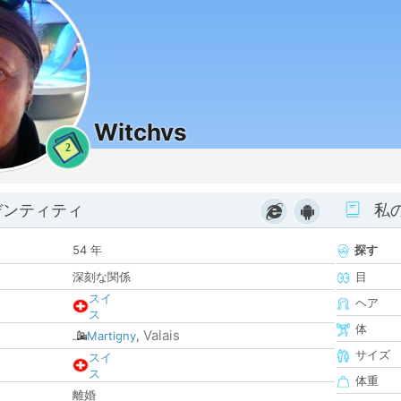
Witchvs
2
デンティティ
私
54 年
探す
深刻な関係
目
スイ
ヘア
ス
体
Valais
Martigny
,
サイズ
スイ
ス
体重
離婚