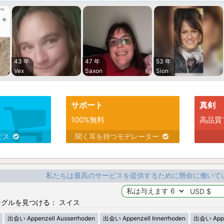
43 年
47 年
53 年
Vex
Saxon
Sion
サポート
真剣
100%無料
高品質
ビス
聞く耳を持つモデレーター
私たちは最高のサービスを提供するために懸命に働いて
グルを見つける： スイス
出会い Appenzell Ausserrhoden
出会い Appenzell Innerrhoden
出会い Appen