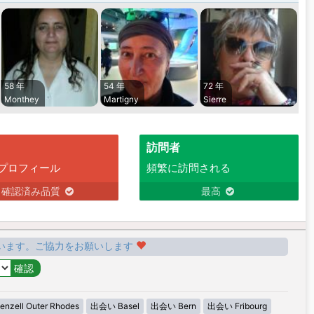
58 年
54 年
72 年
Monthey
Martigny
Sierre
訪問者
プロフィール
頻繁に訪問される
確認済み品質
最高
います。ご協力をお願いします
zell Outer Rhodes
出会い Basel
出会い Bern
出会い Fribourg