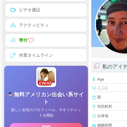
ビデオ通話
アクティビティ
寄付
作業タイムライン
私のアイ
Age
ここに
国
市区町村
出身地
婚姻状態