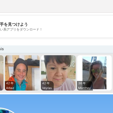
手を見つけよう
💖
い系アプリをダウンロード！
💕
is
42 年
42 年
36 年
Arbaz
Veyras
Monthey