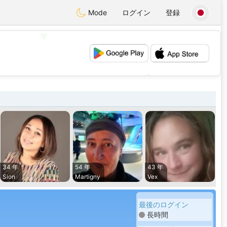
Mode
ログイン
登録
💖
💕
34 年
54 年
43 年
Sion
Martigny
Vex
最後のログイン
長時間