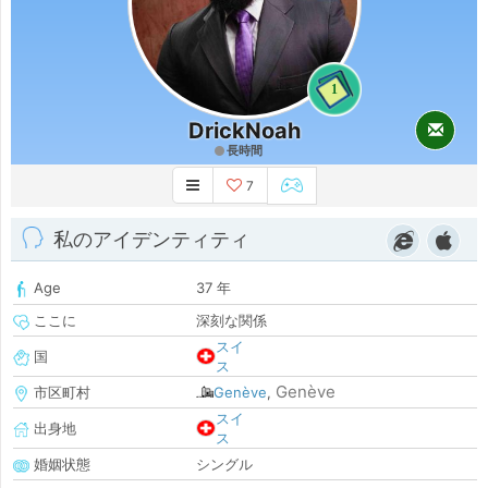
1
DrickNoah
長時間
7
私のアイデンティティ
Age
37 年
ここに
深刻な関係
スイ
国
ス
Genève
市区町村
Genève
,
スイ
出身地
ス
婚姻状態
シングル