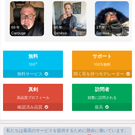
69 年
66 年
37 年
Carouge
Genève
Genève
無料
サポート
%
100
100%無料
無料サービス
聞く耳を持つモデレーター
真剣
訪問者
高品質プロフィール
頻繁に訪問される
確認済み品質
最高
私たちは最高のサービスを提供するために懸命に働いています。