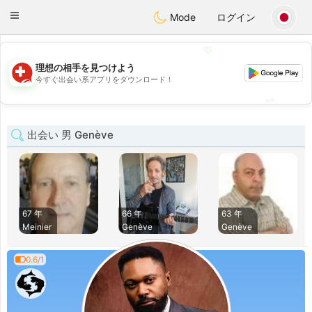
Suissi
Toggle
Mode
ログイン
navigation
💖
理想の相手を見つけよう
💖
今すぐ出会い系アプリをダウンロード！
💕
💕
出会い 男 Genève
67 年
66 年
63 年
Meinier
Genève
Genève
0.6/1