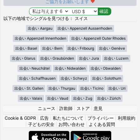
ご協力をお願いします
以下の地域でシングルを見つける： スイス
出会い Aargau
出会い Appenzell Ausserrhoden
出会い Appenzell Innerrhoden
出会い Appenzell Outer Rhodes
出会い Basel
出会い Bern
出会い Fribourg
出会い Genève
出会い Glarus
出会い Graubünden
出会い Jura
出会い Luzern
出会い Neuchâtel
出会い Nidwalden
出会い Obwalden
出会い Schaffhausen
出会い Schwyz
出会い Solothurn
出会い St. Gallen
出会い Thurgau
出会い Ticino
出会い Uri
出会い Valais
出会い Vaud
出会い Zug
出会い Zürich
ニュース
|
詐欺師
|
ストア
|
意見
Cookie & GDPR
|
広告
|
私たちについて
|
プライバシー
|
利用規約
|
子どもの安全
|
お問い合わせ
|
よくある質問