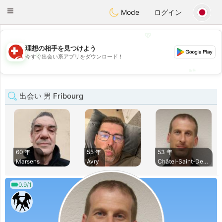
Suissi
Toggle
Mode
ログイン
navigation
💖
理想の相手を見つけよう
💖
今すぐ出会い系アプリをダウンロード！
💕
💕
出会い 男 Fribourg
60 年
55 年
53 年
Marsens
Avry
Châtel-Saint-Denis
0.9/1