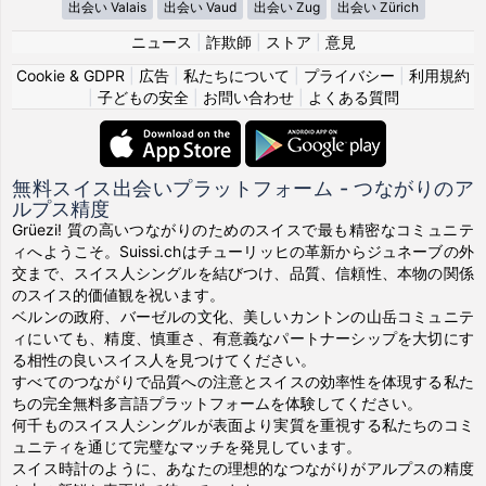
出会い Valais
出会い Vaud
出会い Zug
出会い Zürich
ニュース
|
詐欺師
|
ストア
|
意見
Cookie & GDPR
|
広告
|
私たちについて
|
プライバシー
|
利用規約
|
子どもの安全
|
お問い合わせ
|
よくある質問
無料スイス出会いプラットフォーム - つながりのア
ルプス精度
Grüezi! 質の高いつながりのためのスイスで最も精密なコミュニテ
ィへようこそ。Suissi.chはチューリッヒの革新からジュネーブの外
交まで、スイス人シングルを結びつけ、品質、信頼性、本物の関係
のスイス的価値観を祝います。
ベルンの政府、バーゼルの文化、美しいカントンの山岳コミュニテ
ィにいても、精度、慎重さ、有意義なパートナーシップを大切にす
る相性の良いスイス人を見つけてください。
すべてのつながりで品質への注意とスイスの効率性を体現する私た
ちの完全無料多言語プラットフォームを体験してください。
何千ものスイス人シングルが表面より実質を重視する私たちのコミ
ュニティを通じて完璧なマッチを発見しています。
スイス時計のように、あなたの理想的なつながりがアルプスの精度