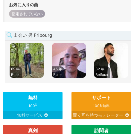
お気に入りの曲
指定されていない
出会い 男 Fribourg
69 年
45 年
32 年
Bulle
Bulle
Belfaux
無料
サポート
%
100
100%無料
無料サービス
聞く耳を持つモデレーター
真剣
訪問者