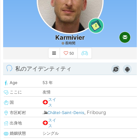
1
Karmivier
長時間
50
私のアイデンティティ
Age
53 年
ここに
友情
スイ
国
ス
Fribourg
市区町村
Châtel-Saint-Denis
,
スイ
出身地
ス
婚姻状態
シングル