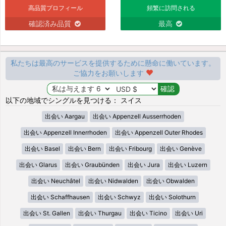
高品質プロフィール
頻繁に訪問される
確認済み品質
最高
私たちは最高のサービスを提供するために懸命に働いています。
ご協力をお願いします
以下の地域でシングルを見つける： スイス
出会い Aargau
出会い Appenzell Ausserrhoden
出会い Appenzell Innerrhoden
出会い Appenzell Outer Rhodes
出会い Basel
出会い Bern
出会い Fribourg
出会い Genève
出会い Glarus
出会い Graubünden
出会い Jura
出会い Luzern
出会い Neuchâtel
出会い Nidwalden
出会い Obwalden
出会い Schaffhausen
出会い Schwyz
出会い Solothurn
出会い St. Gallen
出会い Thurgau
出会い Ticino
出会い Uri