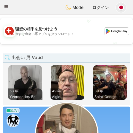
Suissi
Toggle
Mode
ログイン
navigation
💖
理想の相手を見つけよう
💖
今すぐ出会い系アプリをダウンロード！
💕
💕
出会い 男 Vaud
53 年
49 年
39 年
Yverdon-les-Bains
Aigle
Saint-George
0.7/1