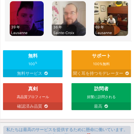
39 年
36 年
69 年
Lausanne
Sainte-Croix
Lausanne
無料
サポート
%
100
100%無料
無料サービス
聞く耳を持つモデレーター
真剣
訪問者
高品質プロフィール
頻繁に訪問される
確認済み品質
最高
私たちは最高のサービスを提供するために懸命に働いています。