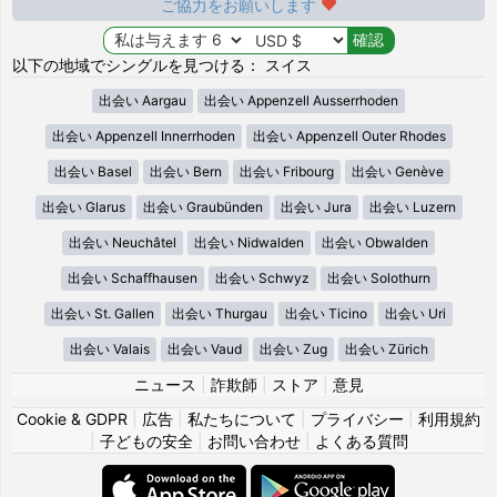
ご協力をお願いします
以下の地域でシングルを見つける： スイス
出会い Aargau
出会い Appenzell Ausserrhoden
出会い Appenzell Innerrhoden
出会い Appenzell Outer Rhodes
出会い Basel
出会い Bern
出会い Fribourg
出会い Genève
出会い Glarus
出会い Graubünden
出会い Jura
出会い Luzern
出会い Neuchâtel
出会い Nidwalden
出会い Obwalden
出会い Schaffhausen
出会い Schwyz
出会い Solothurn
出会い St. Gallen
出会い Thurgau
出会い Ticino
出会い Uri
出会い Valais
出会い Vaud
出会い Zug
出会い Zürich
ニュース
|
詐欺師
|
ストア
|
意見
Cookie & GDPR
|
広告
|
私たちについて
|
プライバシー
|
利用規約
|
子どもの安全
|
お問い合わせ
|
よくある質問