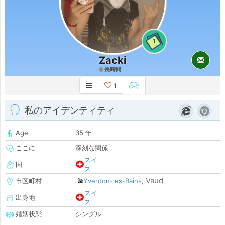
1
Zacki
長時間
1
私のアイデンティティ
Age
35 年
ここに
深刻な関係
スイ
国
ス
Vaud
市区町村
Yverdon-les-Bains
,
スイ
出身地
ス
婚姻状態
シングル