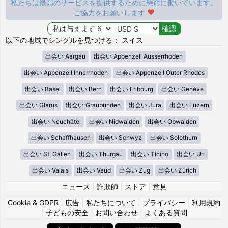
私たちは最高のサービスを提供するために懸命に働いています。
ご協力をお願いします
以下の地域でシングルを見つける： スイス
出会い Aargau
出会い Appenzell Ausserrhoden
出会い Appenzell Innerrhoden
出会い Appenzell Outer Rhodes
出会い Basel
出会い Bern
出会い Fribourg
出会い Genève
出会い Glarus
出会い Graubünden
出会い Jura
出会い Luzern
出会い Neuchâtel
出会い Nidwalden
出会い Obwalden
出会い Schaffhausen
出会い Schwyz
出会い Solothurn
出会い St. Gallen
出会い Thurgau
出会い Ticino
出会い Uri
出会い Valais
出会い Vaud
出会い Zug
出会い Zürich
ニュース
|
詐欺師
|
ストア
|
意見
Cookie & GDPR
|
広告
|
私たちについて
|
プライバシー
|
利用規約
|
子どもの安全
|
お問い合わせ
|
よくある質問