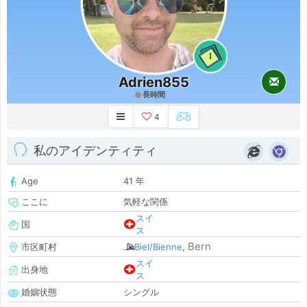
1
Adrien855
長時間
4
私のアイデンティティ
Age
41 年
ここに
気軽な関係
スイ
国
ス
Bern
市区町村
Biel/Bienne
,
スイ
出身地
ス
婚姻状態
シングル