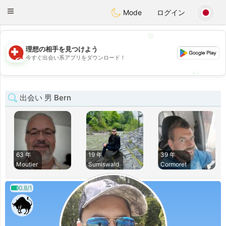
Suissi
Toggle
Mode
ログイン
navigation
💖
理想の相手を見つけよう
💖
今すぐ出会い系アプリをダウンロード！
💕
💕
出会い 男 Bern
63 年
19 年
39 年
Moutier
Sumiswald
Cormoret
0.8/1