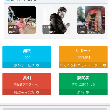
44 年
29 年
19 年
Bern
Burgdorf
Bern
無料
サポート
%
100
100%無料
無料サービス
聞く耳を持つモデレーター
真剣
訪問者
高品質プロフィール
頻繁に訪問される
確認済み品質
最高