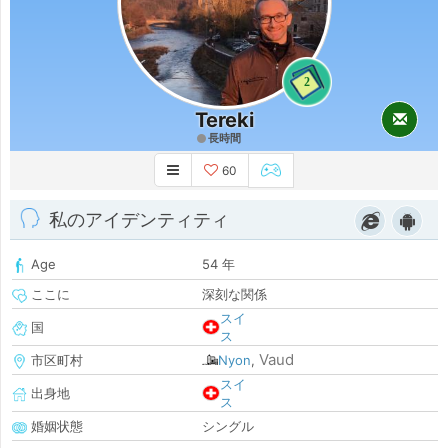
2
Tereki
長時間
60
私のアイデンティティ
Age
54 年
ここに
深刻な関係
スイ
国
ス
Vaud
市区町村
Nyon
,
スイ
出身地
ス
婚姻状態
シングル