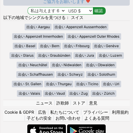
ご協力をお願いします
以下の地域でシングルを見つける： スイス
出会い Aargau
出会い Appenzell Ausserrhoden
出会い Appenzell Innerrhoden
出会い Appenzell Outer Rhodes
出会い Basel
出会い Bern
出会い Fribourg
出会い Genève
出会い Glarus
出会い Graubünden
出会い Jura
出会い Luzern
出会い Neuchâtel
出会い Nidwalden
出会い Obwalden
出会い Schaffhausen
出会い Schwyz
出会い Solothurn
出会い St. Gallen
出会い Thurgau
出会い Ticino
出会い Uri
出会い Valais
出会い Vaud
出会い Zug
出会い Zürich
ニュース
|
詐欺師
|
ストア
|
意見
Cookie & GDPR
|
広告
|
私たちについて
|
プライバシー
|
利用規約
|
子どもの安全
|
お問い合わせ
|
よくある質問