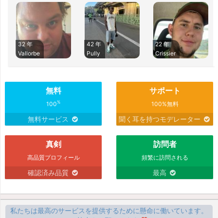
32 年
42 年
22 年
Vallorbe
Pully
Crissier
無料
サポート
%
100
100%無料
無料サービス
聞く耳を持つモデレーター
真剣
訪問者
高品質プロフィール
頻繁に訪問される
確認済み品質
最高
私たちは最高のサービスを提供するために懸命に働いています。