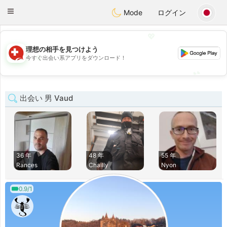
Suissi
Toggle
Mode
ログイン
navigation
💖
理想の相手を見つけよう
💖
今すぐ出会い系アプリをダウンロード！
💕
💕
出会い 男 Vaud
36 年
48 年
55 年
Rances
Chailly
Nyon
0.9/1