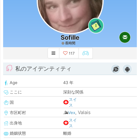
1
Sofille
長時間
117
私のアイデンティティ
Age
43 年
ここに
深刻な関係
スイ
国
ス
Valais
市区町村
Vex
,
スイ
出身地
ス
婚姻状態
離婚