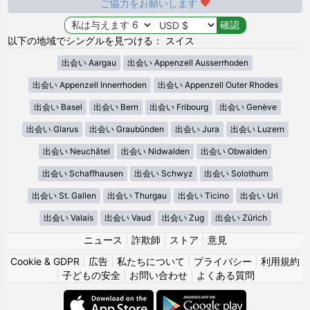
ご協力をお願いします
以下の地域でシングルを見つける： スイス
出会い Aargau
出会い Appenzell Ausserrhoden
出会い Appenzell Innerrhoden
出会い Appenzell Outer Rhodes
出会い Basel
出会い Bern
出会い Fribourg
出会い Genève
出会い Glarus
出会い Graubünden
出会い Jura
出会い Luzern
出会い Neuchâtel
出会い Nidwalden
出会い Obwalden
出会い Schaffhausen
出会い Schwyz
出会い Solothurn
出会い St. Gallen
出会い Thurgau
出会い Ticino
出会い Uri
出会い Valais
出会い Vaud
出会い Zug
出会い Zürich
ニュース
|
詐欺師
|
ストア
|
意見
Cookie & GDPR
|
広告
|
私たちについて
|
プライバシー
|
利用規約
|
子どもの安全
|
お問い合わせ
|
よくある質問