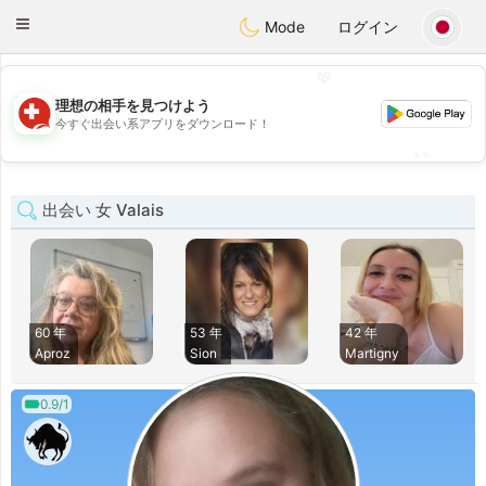
Suissi
Toggle
Mode
ログイン
navigation
💖
理想の相手を見つけよう
💖
今すぐ出会い系アプリをダウンロード！
💕
💕
出会い 女 Valais
60 年
53 年
42 年
Aproz
Sion
Martigny
0.9/1