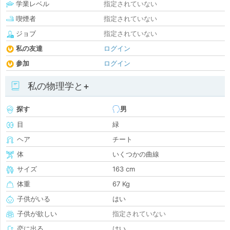
学業レベル
指定されていない
喫煙者
指定されていない
ジョブ
指定されていない
私の友達
ログイン
参加
ログイン
私の物理学と+
探す
男
目
緑
ヘア
チート
体
いくつかの曲線
サイズ
163 cm
体重
67 Kg
子供がいる
はい
子供が欲しい
指定されていない
恋に出る
はい