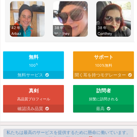
42 年
38 年
38 年
Arbaz
Monthey
Conthey
無料
サポート
%
100
100%無料
無料サービス
聞く耳を持つモデレーター
真剣
訪問者
高品質プロフィール
頻繁に訪問される
確認済み品質
最高
私たちは最高のサービスを提供するために懸命に働いています。