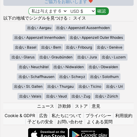
ご協力をお願いします
以下の地域でシングルを見つける： スイス
出会い Aargau
出会い Appenzell Ausserrhoden
出会い Appenzell Innerrhoden
出会い Appenzell Outer Rhodes
出会い Basel
出会い Bern
出会い Fribourg
出会い Genève
出会い Glarus
出会い Graubünden
出会い Jura
出会い Luzern
出会い Neuchâtel
出会い Nidwalden
出会い Obwalden
出会い Schaffhausen
出会い Schwyz
出会い Solothurn
出会い St. Gallen
出会い Thurgau
出会い Ticino
出会い Uri
出会い Valais
出会い Vaud
出会い Zug
出会い Zürich
ニュース
|
詐欺師
|
ストア
|
意見
Cookie & GDPR
|
広告
|
私たちについて
|
プライバシー
|
利用規約
|
子どもの安全
|
お問い合わせ
|
よくある質問