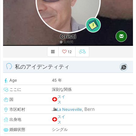
1
Cristi
長時間
12
私のアイデンティティ
Age
45 年
ここに
深刻な関係
スイ
国
ス
Bern
市区町村
La Neuveville
,
スイ
出身地
ス
婚姻状態
シングル