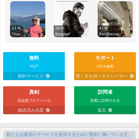
33 年
29 年
41 年
Thun
Burgdorf
Biel/Bienne
無料
サポート
%
100
100%無料
無料サービス
聞く耳を持つモデレーター
真剣
訪問者
高品質プロフィール
頻繁に訪問される
確認済み品質
最高
私たちは最高のサービスを提供するために懸命に働いています。