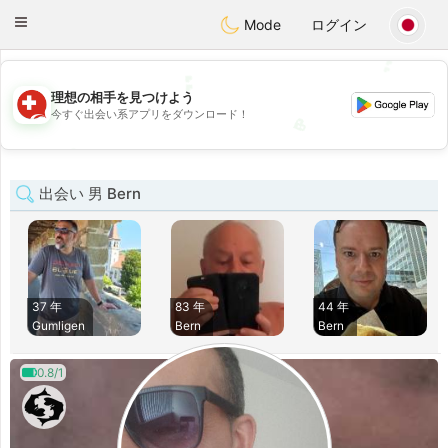
Suissi
Toggle
Mode
ログイン
navigation
💕
💕
理想の相手を見つけよう
今すぐ出会い系アプリをダウンロード！
💖
💖
出会い 男 Bern
37 年
83 年
44 年
Gumligen
Bern
Bern
0.8/1