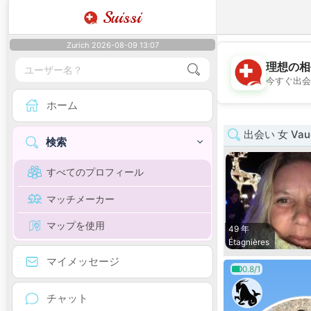
Suissi
Zurich 2026-08-09 13:07
理想の相
今すぐ出会
ホーム
出会い 女 Vau
検索
すべてのプロフィール
マッチメーカー
マップを使用
49 年
Étagnières
マイメッセージ
0.8/1
チャット