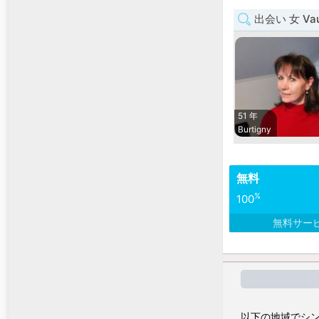
出会い 女 Va
51 年
Burtigny
無料
%
100
無料サー
以下の地域でシン