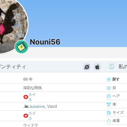
Nouni56
0
デンティティ
私
66 年
探す
深刻な関係
目
スイ
ヘア
ス
体
Vaud
Lausanne
,
サイズ
スイ
ス
体重
ウィドウ