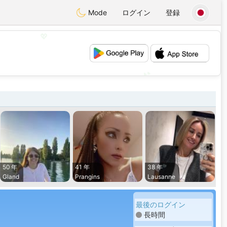
Mode
ログイン
登録
💖
💕
50 年
41 年
38 年
Gland
Prangins
Lausanne
最後のログイン
長時間