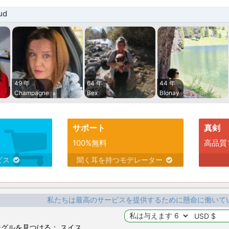
ud
49 年
64 年
44 年
Champagne
Bex
Blonay
サポート
真剣
100%無料
高品質
ビス
聞く耳を持つモデレーター
私たちは最高のサービスを提供するために懸命に働いて
グルを見つける： スイス