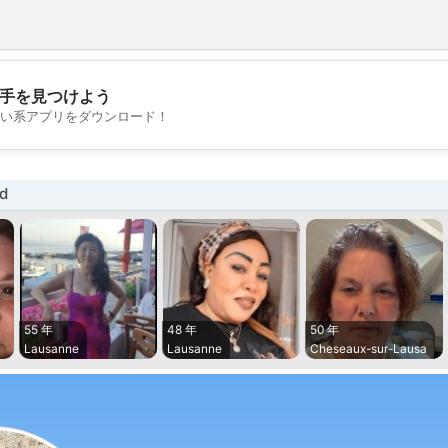
手を見つけよう
💖
い系アプリをダウンロード！
💕
d
55 年
48 年
50 年
Lausanne
Lausanne
Cheseaux-sur-Lausa