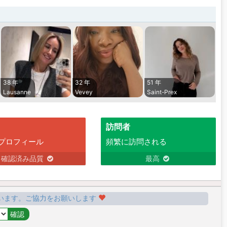
38 年
32 年
51 年
Lausanne
Vevey
Saint-Prex
訪問者
プロフィール
頻繁に訪問される
確認済み品質
最高
います。ご協力をお願いします