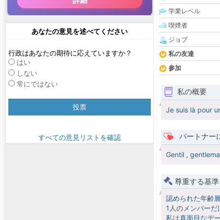
学業レベル
喫煙者
あなたの意見を述べてください
ジョブ
行政はあなたの期待に応えていますか？
私の友達
はい
参加
しない
常にではない
私の概要
投票
Je suis là pour u
パートナー
すべての意見リストを確認
Gentil , gentlem
尊重する基準
認められた年齢
1人のメンバーだ
私は真面目なデー