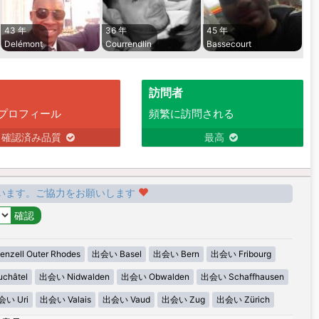
43 年
36 年
45 年
Delémont
Courrendlin
Bassecourt
訪問者
プロフィール
頻繁に訪問される
確認済み品質
最高
います。ご協力をお願いします
zell Outer Rhodes
出会い Basel
出会い Bern
出会い Fribourg
châtel
出会い Nidwalden
出会い Obwalden
出会い Schaffhausen
会い Uri
出会い Valais
出会い Vaud
出会い Zug
出会い Zürich