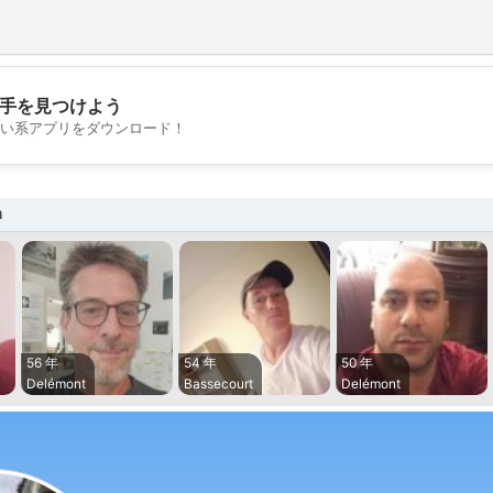
手を見つけよう
💖
い系アプリをダウンロード！
💕
a
56 年
54 年
50 年
Delémont
Bassecourt
Delémont