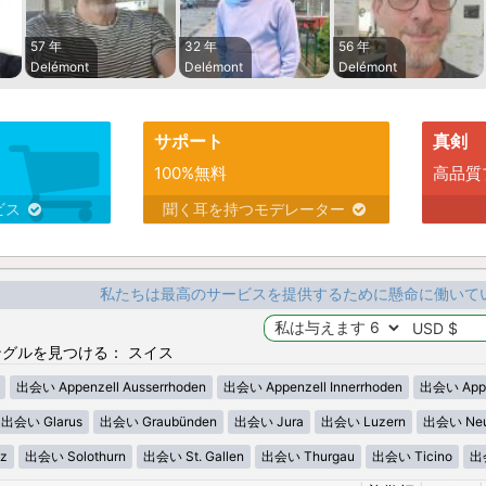
57 年
32 年
56 年
Delémont
Delémont
Delémont
サポート
真剣
100%無料
高品質
ビス
聞く耳を持つモデレーター
私たちは最高のサービスを提供するために懸命に働いて
グルを見つける： スイス
出会い Appenzell Ausserrhoden
出会い Appenzell Innerrhoden
出会い Appen
出会い Glarus
出会い Graubünden
出会い Jura
出会い Luzern
出会い Neu
z
出会い Solothurn
出会い St. Gallen
出会い Thurgau
出会い Ticino
出