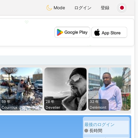
Mode
ログイン
登録
💖
💕
59 年
28 年
32 年
Courroux
Develier
Delémont
最後のログイン
長時間