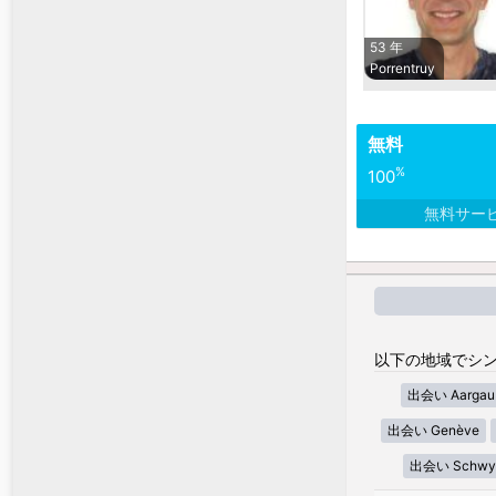
53 年
Porrentruy
無料
%
100
無料サー
以下の地域でシン
出会い Aargau
出会い Genève
出会い Schwy