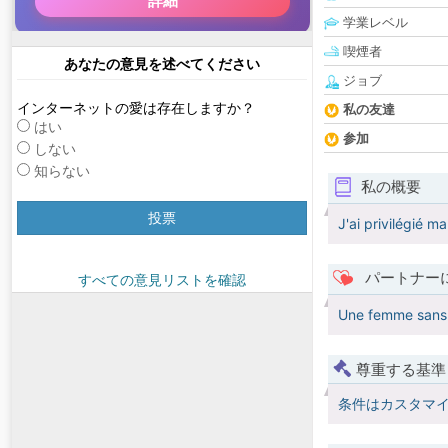
学業レベル
喫煙者
あなたの意見を述べてください
ジョブ
インターネットの愛は存在しますか？
私の友達
はい
参加
しない
知らない
私の概要
投票
J'ai privilégié m
パートナー
すべての意見リストを確認
Une femme sans 
尊重する基準
条件はカスタマ