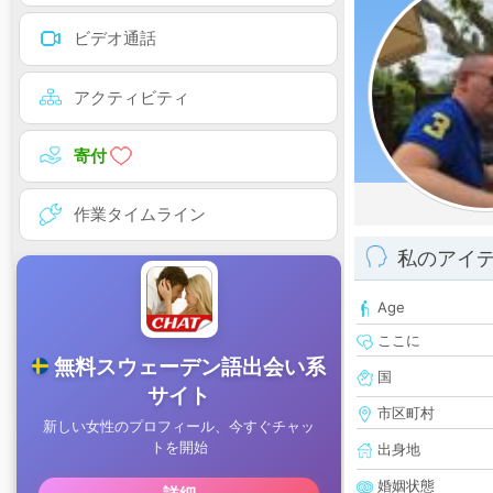
ビデオ通話
アクティビティ
寄付
作業タイムライン
私のアイ
Age
ここに
国
市区町村
出身地
婚姻状態