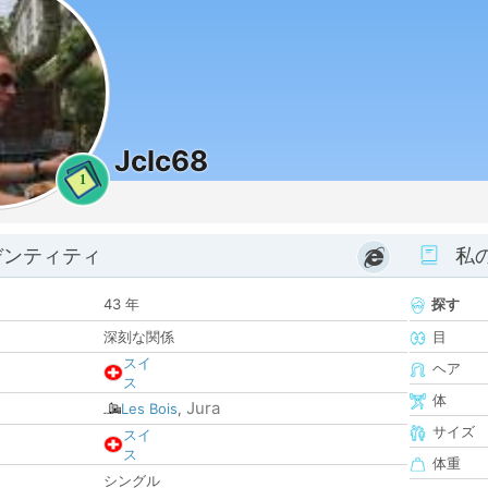
Jclc68
1
デンティティ
私
43 年
探す
深刻な関係
目
スイ
ヘア
ス
体
Jura
Les Bois
,
サイズ
スイ
ス
体重
シングル