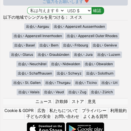
ご協力をお願いします
以下の地域でシングルを見つける： スイス
出会い Aargau
出会い Appenzell Ausserrhoden
出会い Appenzell Innerrhoden
出会い Appenzell Outer Rhodes
出会い Basel
出会い Bern
出会い Fribourg
出会い Genève
出会い Glarus
出会い Graubünden
出会い Jura
出会い Luzern
出会い Neuchâtel
出会い Nidwalden
出会い Obwalden
出会い Schaffhausen
出会い Schwyz
出会い Solothurn
出会い St. Gallen
出会い Thurgau
出会い Ticino
出会い Uri
出会い Valais
出会い Vaud
出会い Zug
出会い Zürich
ニュース
|
詐欺師
|
ストア
|
意見
Cookie & GDPR
|
広告
|
私たちについて
|
プライバシー
|
利用規約
|
子どもの安全
|
お問い合わせ
|
よくある質問