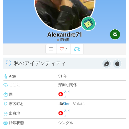
0
Alexandre71
長時間
7
私のアイデンティティ
Age
51 年
ここに
深刻な関係
スイ
国
ス
Valais
市区町村
Sion
,
スイ
出身地
ス
婚姻状態
シングル