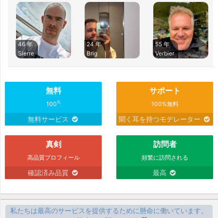
46 年
24 年
55 年
Sierre
Brig
Verbier
無料
サポート
%
100
100%無料
無料サービス
聞く耳を持つモデレーター
真剣
訪問者
高品質プロフィール
頻繁に訪問される
確認済み品質
最高
私たちは最高のサービスを提供するために懸命に働いています。