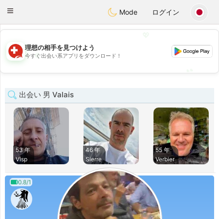
Suissi
Toggle
Mode
ログイン
navigation
💖
理想の相手を見つけよう
💖
今すぐ出会い系アプリをダウンロード！
💕
💕
出会い 男 Valais
53 年
46 年
55 年
Visp
Sierre
Verbier
0.8/1