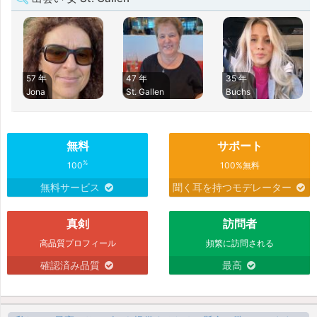
57 年
47 年
35 年
Jona
St. Gallen
Buchs
無料
サポート
%
100
100%無料
無料サービス
聞く耳を持つモデレーター
真剣
訪問者
高品質プロフィール
頻繁に訪問される
確認済み品質
最高