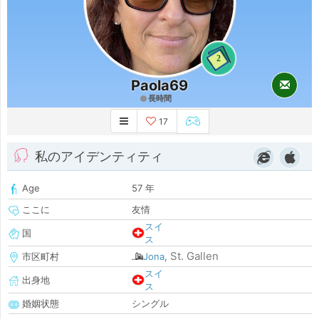
2
Paola69
長時間
17
私のアイデンティティ
Age
57 年
ここに
友情
スイ
国
ス
St. Gallen
市区町村
Jona
,
スイ
出身地
ス
婚姻状態
シングル