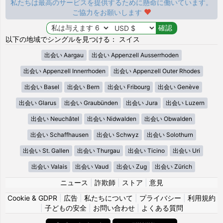
私たちは最高のサービスを提供するために懸命に働いています。
ご協力をお願いします
以下の地域でシングルを見つける： スイス
出会い Aargau
出会い Appenzell Ausserrhoden
出会い Appenzell Innerrhoden
出会い Appenzell Outer Rhodes
出会い Basel
出会い Bern
出会い Fribourg
出会い Genève
出会い Glarus
出会い Graubünden
出会い Jura
出会い Luzern
出会い Neuchâtel
出会い Nidwalden
出会い Obwalden
出会い Schaffhausen
出会い Schwyz
出会い Solothurn
出会い St. Gallen
出会い Thurgau
出会い Ticino
出会い Uri
出会い Valais
出会い Vaud
出会い Zug
出会い Zürich
ニュース
|
詐欺師
|
ストア
|
意見
Cookie & GDPR
|
広告
|
私たちについて
|
プライバシー
|
利用規約
|
子どもの安全
|
お問い合わせ
|
よくある質問