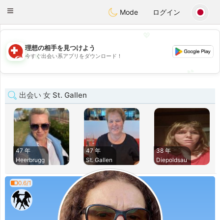
Suissi
Toggle
Mode
ログイン
navigation
💖
理想の相手を見つけよう
💖
今すぐ出会い系アプリをダウンロード！
💕
💕
出会い 女 St. Gallen
47 年
47 年
38 年
Heerbrugg
St. Gallen
Diepoldsau
0.6/1