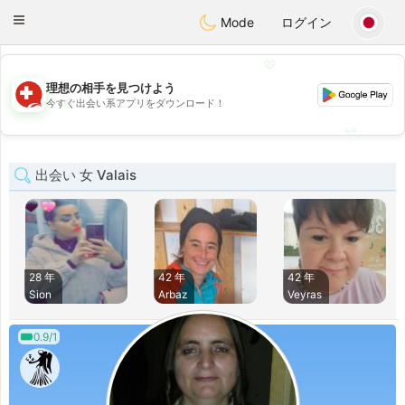
Suissi
Toggle
Mode
ログイン
navigation
💖
理想の相手を見つけよう
💖
今すぐ出会い系アプリをダウンロード！
💕
💕
出会い 女 Valais
28 年
42 年
42 年
Sion
Arbaz
Veyras
0.9/1