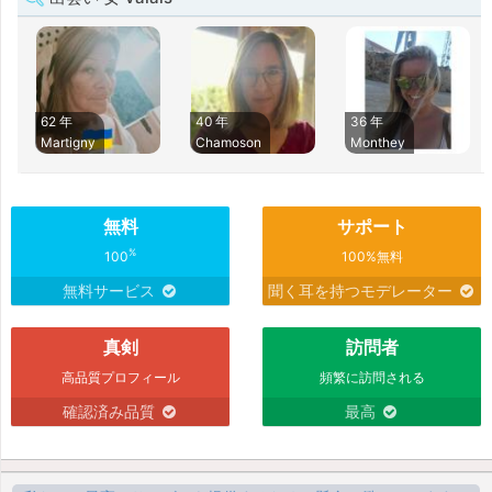
62 年
40 年
36 年
Martigny
Chamoson
Monthey
無料
サポート
%
100
100%無料
無料サービス
聞く耳を持つモデレーター
真剣
訪問者
高品質プロフィール
頻繁に訪問される
確認済み品質
最高