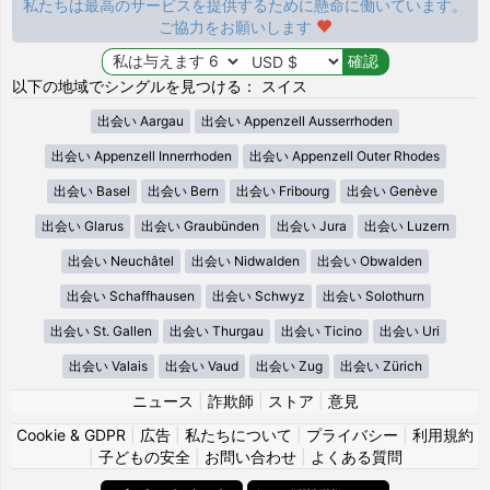
私たちは最高のサービスを提供するために懸命に働いています。
ご協力をお願いします
以下の地域でシングルを見つける： スイス
出会い Aargau
出会い Appenzell Ausserrhoden
出会い Appenzell Innerrhoden
出会い Appenzell Outer Rhodes
出会い Basel
出会い Bern
出会い Fribourg
出会い Genève
出会い Glarus
出会い Graubünden
出会い Jura
出会い Luzern
出会い Neuchâtel
出会い Nidwalden
出会い Obwalden
出会い Schaffhausen
出会い Schwyz
出会い Solothurn
出会い St. Gallen
出会い Thurgau
出会い Ticino
出会い Uri
出会い Valais
出会い Vaud
出会い Zug
出会い Zürich
ニュース
|
詐欺師
|
ストア
|
意見
Cookie & GDPR
|
広告
|
私たちについて
|
プライバシー
|
利用規約
|
子どもの安全
|
お問い合わせ
|
よくある質問