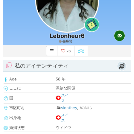
1
Lebonheur6
長時間
26
私のアイデンティティ
Age
58 年
ここに
深刻な関係
スイ
国
ス
Valais
市区町村
Monthey
,
スイ
出身地
ス
婚姻状態
ウィドウ