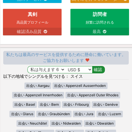
真剣
訪問者
高品質プロフィール
頻繁に訪問される
確認済み品質
最高
私たちは最高のサービスを提供するために懸命に働いています。
ご協力をお願いします
以下の地域でシングルを見つける： スイス
出会い Aargau
出会い Appenzell Ausserrhoden
出会い Appenzell Innerrhoden
出会い Appenzell Outer Rhodes
出会い Basel
出会い Bern
出会い Fribourg
出会い Genève
出会い Glarus
出会い Graubünden
出会い Jura
出会い Luzern
出会い Neuchâtel
出会い Nidwalden
出会い Obwalden