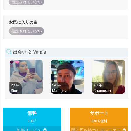
指定されていない
お気に入りの曲
指定されていない
出会い 女 Valais
28 年
54 年
40 年
Sion
Martigny
Chamoson
無料
サポート
%
100
100%無料
無料サービス
聞く耳を持つモデレーター