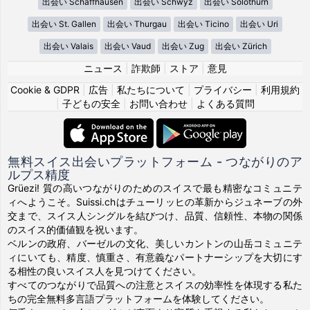
出会い Schaffhausen
出会い Schwyz
出会い Solothurn
出会い St. Gallen
出会い Thurgau
出会い Ticino
出会い Uri
出会い Valais
出会い Vaud
出会い Zug
出会い Zürich
ニュース
|
詐欺師
|
ストア
|
意見
Cookie & GDPR
|
広告
|
私たちについて
|
プライバシー
|
利用規約
|
子どもの安全
|
お問い合わせ
|
よくある質問
無料スイス出会いプラットフォーム - つながりのア
ルプス精度
Grüezi! 質の高いつながりのためのスイスで最も精密なコミュニテ
ィへようこそ。Suissi.chはチューリッヒの革新からジュネーブの外
交まで、スイス人シングルを結びつけ、品質、信頼性、本物の関係
のスイス的価値観を祝います。
ベルンの政府、バーゼルの文化、美しいカントンの山岳コミュニテ
ィにいても、精度、慎重さ、有意義なパートナーシップを大切にす
る相性の良いスイス人を見つけてください。
すべてのつながりで品質への注意とスイスの効率性を体現する私た
ちの完全無料多言語プラットフォームを体験してください。