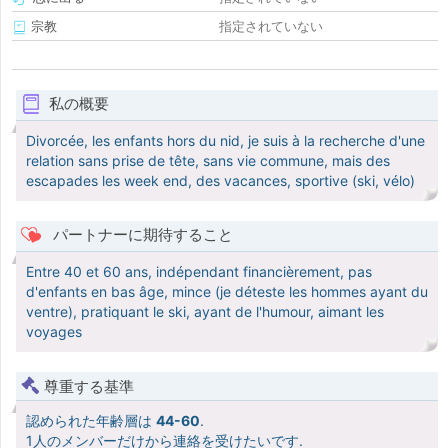
宗教
指定されていない
私の概要
Divorcée, les enfants hors du nid, je suis à la recherche d'une
relation sans prise de tête, sans vie commune, mais des
escapades les week end, des vacances, sportive (ski, vélo)
パートナーに期待すること
Entre 40 et 60 ans, indépendant financièrement, pas
d'enfants en bas âge, mince (je déteste les hommes ayant du
ventre), pratiquant le ski, ayant de l'humour, aimant les
voyages
尊重する基準
認められた年齢層は
44-60
.
1人のメンバーだけから連絡を受けたいです.