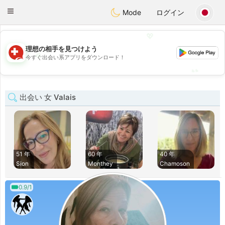
Suissi
Toggle
Mode
ログイン
navigation
💖
理想の相手を見つけよう
💖
今すぐ出会い系アプリをダウンロード！
💕
💕
出会い 女 Valais
51 年
60 年
40 年
Sion
Monthey
Chamoson
0.9/1