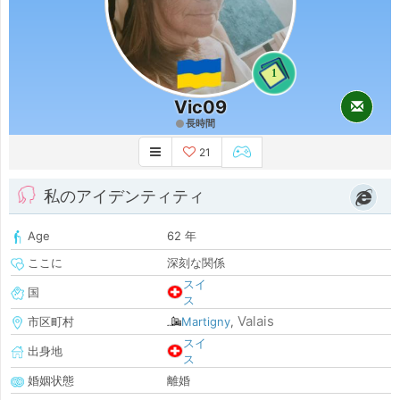
1
Vic09
長時間
21
私のアイデンティティ
Age
62 年
ここに
深刻な関係
スイ
国
ス
Valais
市区町村
Martigny
,
スイ
出身地
ス
婚姻状態
離婚