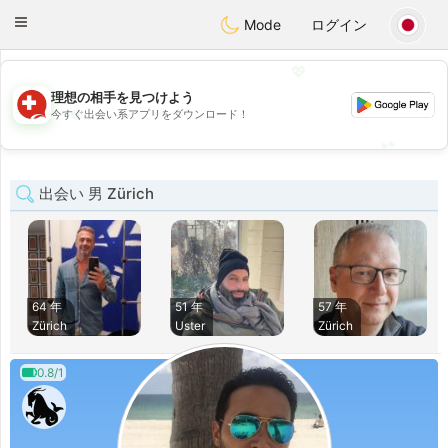
Suissi
Toggle
Mode
ログイン
navigation
💖
理想の相手を見つけよう
💖
今すぐ出会い系アプリをダウンロード！
💕
💕
出会い 男 Zürich
64 年
51 年
57 年
Zürich
Uster
Zürich
0.8/1