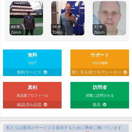
44 年
64 年
37 年
Zürich
Zürich
Zürich
無料
サポート
%
100
100%無料
無料サービス
聞く耳を持つモデレーター
真剣
訪問者
高品質プロフィール
頻繁に訪問される
確認済み品質
最高
私たちは最高のサービスを提供するために懸命に働いています。