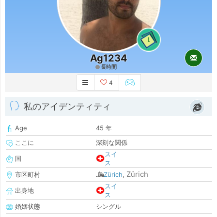
1
Ag1234
長時間
4
私のアイデンティティ
Age
45 年
ここに
深刻な関係
スイ
国
ス
Zürich
市区町村
Zürich
,
スイ
出身地
ス
婚姻状態
シングル