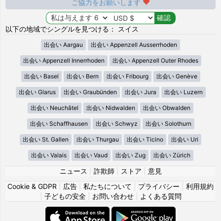
ご協力をお願いします
以下の地域でシングルを見つける： スイス
出会い Aargau
出会い Appenzell Ausserrhoden
出会い Appenzell Innerrhoden
出会い Appenzell Outer Rhodes
出会い Basel
出会い Bern
出会い Fribourg
出会い Genève
出会い Glarus
出会い Graubünden
出会い Jura
出会い Luzern
出会い Neuchâtel
出会い Nidwalden
出会い Obwalden
出会い Schaffhausen
出会い Schwyz
出会い Solothurn
出会い St. Gallen
出会い Thurgau
出会い Ticino
出会い Uri
出会い Valais
出会い Vaud
出会い Zug
出会い Zürich
ニュース
|
詐欺師
|
ストア
|
意見
Cookie & GDPR
|
広告
|
私たちについて
|
プライバシー
|
利用規約
|
子どもの安全
|
お問い合わせ
|
よくある質問