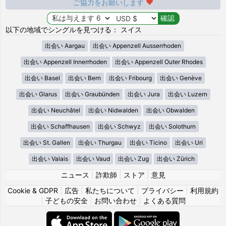
ご協力をお願いします
以下の地域でシングルを見つける： スイス
出会い Aargau
出会い Appenzell Ausserrhoden
出会い Appenzell Innerrhoden
出会い Appenzell Outer Rhodes
出会い Basel
出会い Bern
出会い Fribourg
出会い Genève
出会い Glarus
出会い Graubünden
出会い Jura
出会い Luzern
出会い Neuchâtel
出会い Nidwalden
出会い Obwalden
出会い Schaffhausen
出会い Schwyz
出会い Solothurn
出会い St. Gallen
出会い Thurgau
出会い Ticino
出会い Uri
出会い Valais
出会い Vaud
出会い Zug
出会い Zürich
ニュース
|
詐欺師
|
ストア
|
意見
Cookie & GDPR
|
広告
|
私たちについて
|
プライバシー
|
利用規約
|
子どもの安全
|
お問い合わせ
|
よくある質問