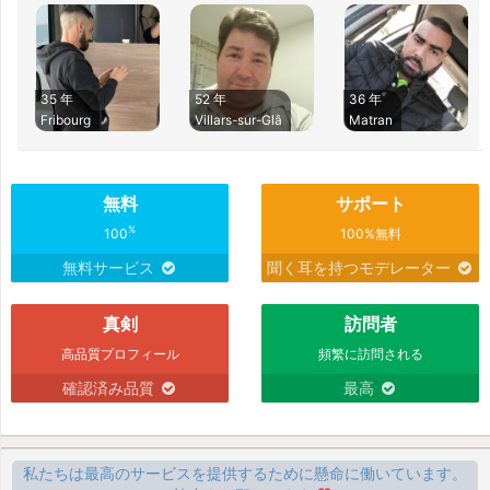
35 年
52 年
36 年
Fribourg
Villars-sur-Glâ
Matran
無料
サポート
%
100
100%無料
無料サービス
聞く耳を持つモデレーター
真剣
訪問者
高品質プロフィール
頻繁に訪問される
確認済み品質
最高
私たちは最高のサービスを提供するために懸命に働いています。