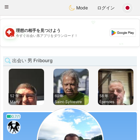
Suissi
Toggle
Mode
ログイン
navigation
💖
理想の相手を見つけよう
💖
今すぐ出会い系アプリをダウンロード！
💕
💕
出会い 男 Fribourg
52 年
60 年
58 年
Marly
Saint-Sylvestre
Épendes
0.7/1