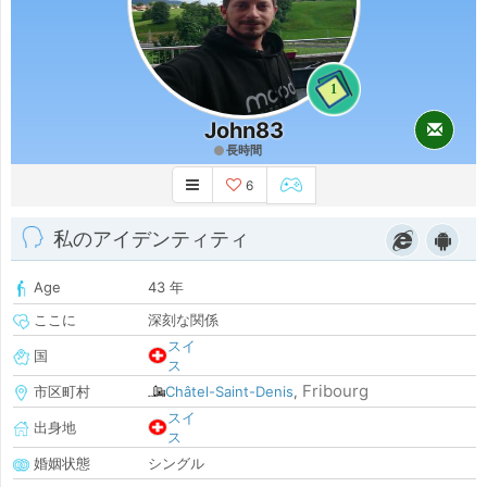
1
John83
長時間
6
私のアイデンティティ
Age
43 年
ここに
深刻な関係
スイ
国
ス
Fribourg
市区町村
Châtel-Saint-Denis
,
スイ
出身地
ス
婚姻状態
シングル