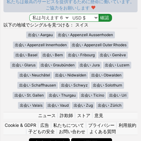
私たちは最高のサービスを提供するために懸命に働いています。
ご協力をお願いします
以下の地域でシングルを見つける： スイス
出会い Aargau
出会い Appenzell Ausserrhoden
出会い Appenzell Innerrhoden
出会い Appenzell Outer Rhodes
出会い Basel
出会い Bern
出会い Fribourg
出会い Genève
出会い Glarus
出会い Graubünden
出会い Jura
出会い Luzern
出会い Neuchâtel
出会い Nidwalden
出会い Obwalden
出会い Schaffhausen
出会い Schwyz
出会い Solothurn
出会い St. Gallen
出会い Thurgau
出会い Ticino
出会い Uri
出会い Valais
出会い Vaud
出会い Zug
出会い Zürich
ニュース
|
詐欺師
|
ストア
|
意見
Cookie & GDPR
|
広告
|
私たちについて
|
プライバシー
|
利用規約
|
子どもの安全
|
お問い合わせ
|
よくある質問