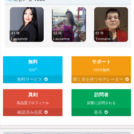
41 年
55 年
61 年
Lausanne
Lausanne
Yvonand
無料
サポート
%
100
100%無料
無料サービス
聞く耳を持つモデレーター
真剣
訪問者
高品質プロフィール
頻繁に訪問される
確認済み品質
最高