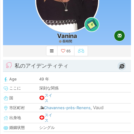
4
Vanina
長時間
65
私のアイデンティティ
Age
49 年
ここに
深刻な関係
スイ
国
ス
Vaud
市区町村
Chavannes-près-Renens
,
スイ
出身地
ス
婚姻状態
シングル