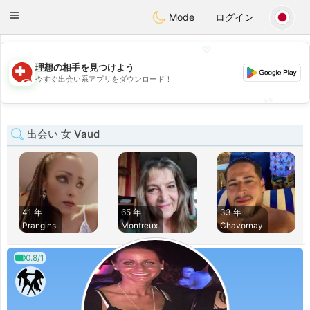
Suissi
Toggle
Mode
ログイン
navigation
💖
理想の相手を見つけよう
💖
今すぐ出会い系アプリをダウンロード！
💕
💕
出会い 女 Vaud
41 年
65 年
33 年
Prangins
Montreux
Chavornay
0.8/1