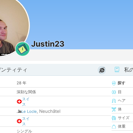
Justin23
1
デンティティ
私
28 年
探す
深刻な関係
目
スイ
ヘア
ス
体
Neuchâtel
Le Locle
,
サイズ
スイ
ス
体重
シングル