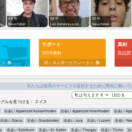
44 年
58 年
20 年
Neuchâtel
Les Geneveys-su
Neuchâtel
サポート
真剣
100%無料
高品質
ビス
聞く耳を持つモデレーター
私たちは最高のサービスを提供するために懸命に働いて
グルを見つける： スイス
出会い Appenzell Ausserrhoden
出会い Appenzell Innerrhoden
出会い Appen
出会い Glarus
出会い Graubünden
出会い Jura
出会い Luzern
出会い Neu
z
出会い Solothurn
出会い St. Gallen
出会い Thurgau
出会い Ticino
出