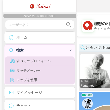
Suissi
Zurich 2026-08-08 18:36
理想の相
今すぐ出会
ホーム
出会い 男 Neuc
検索
すべてのプロフィール
マッチメーカー
マップを使用
49 年
Fontaines
マイメッセージ
0.8/1
チャット