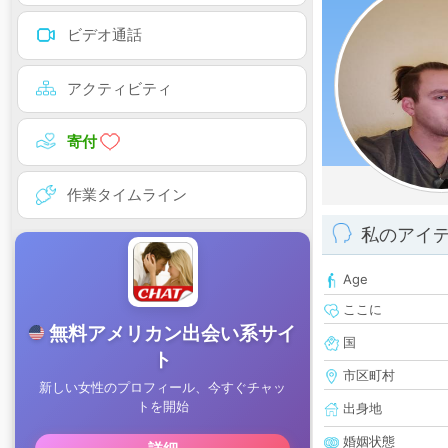
ビデオ通話
アクティビティ
寄付
作業タイムライン
私のアイ
Age
ここに
国
市区町村
出身地
婚姻状態