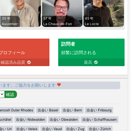
35 年
57 年
45 年
Auvernier
La Chaux-de-Fon
Le Locle
訪問者
プロフィール
頻繁に訪問される
確認済み品質
最高
います。ご協力をお願いします
zell Outer Rhodes
出会い Basel
出会い Bern
出会い Fribourg
châtel
出会い Nidwalden
出会い Obwalden
出会い Schaffhausen
会い Uri
出会い Valais
出会い Vaud
出会い Zug
出会い Zürich