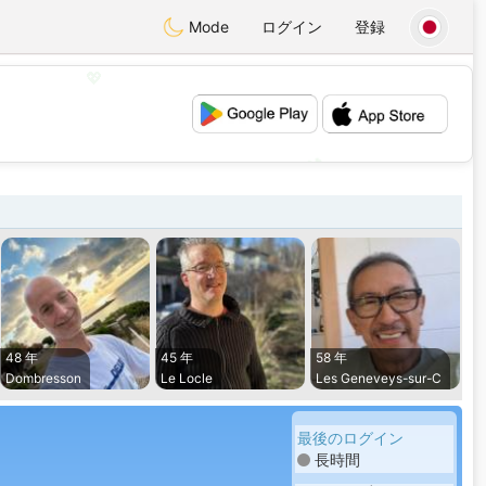
Mode
ログイン
登録
💖
💕
48 年
45 年
58 年
Dombresson
Le Locle
Les Geneveys-sur-C
最後のログイン
長時間