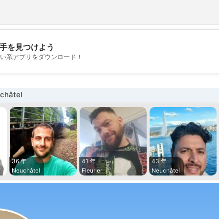
手を見つけよう
💖
い系アプリをダウンロード！
💕
hâtel
36 年
41 年
43 年
Neuchâtel
Fleurier
Neuchâtel