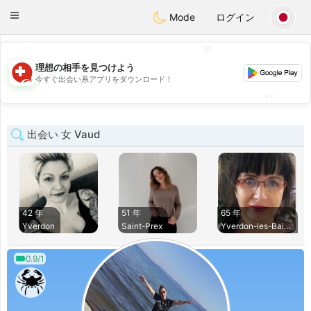
Suissi
Toggle
Mode
ログイン
navigation
💖
理想の相手を見つけよう
💖
今すぐ出会い系アプリをダウンロード！
💕
💕
出会い 女 Vaud
42 年
51 年
65 年
Yverdon
Saint-Prex
Yverdon-les-Bains
0.9/1