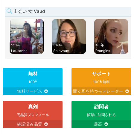
出会い 女 Vaud
55 年
34 年
41 年
Lausanne
Salavaux
Prangins
無料
サポート
%
100
100%無料
無料サービス
聞く耳を持つモデレーター
真剣
訪問者
高品質プロフィール
頻繁に訪問される
確認済み品質
最高