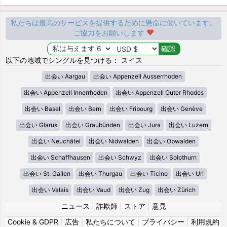
私たちは最高のサービスを提供するために懸命に働いています。
ご協力をお願いします
以下の地域でシングルを見つける： スイス
出会い Aargau
出会い Appenzell Ausserrhoden
出会い Appenzell Innerrhoden
出会い Appenzell Outer Rhodes
出会い Basel
出会い Bern
出会い Fribourg
出会い Genève
出会い Glarus
出会い Graubünden
出会い Jura
出会い Luzern
出会い Neuchâtel
出会い Nidwalden
出会い Obwalden
出会い Schaffhausen
出会い Schwyz
出会い Solothurn
出会い St. Gallen
出会い Thurgau
出会い Ticino
出会い Uri
出会い Valais
出会い Vaud
出会い Zug
出会い Zürich
ニュース
|
詐欺師
|
ストア
|
意見
Cookie & GDPR
|
広告
|
私たちについて
|
プライバシー
|
利用規約