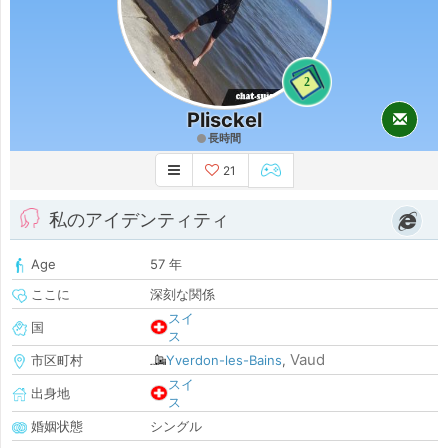
2
Plisckel
長時間
21
私のアイデンティティ
Age
57 年
ここに
深刻な関係
スイ
国
ス
Vaud
市区町村
Yverdon-les-Bains
,
スイ
出身地
ス
婚姻状態
シングル