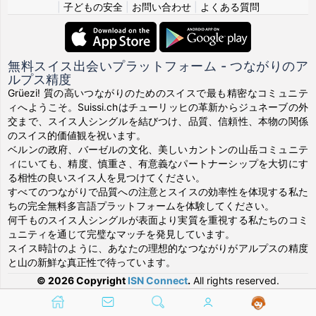
|
子どもの安全
|
お問い合わせ
|
よくある質問
無料スイス出会いプラットフォーム - つながりのア
ルプス精度
Grüezi! 質の高いつながりのためのスイスで最も精密なコミュニテ
ィへようこそ。Suissi.chはチューリッヒの革新からジュネーブの外
交まで、スイス人シングルを結びつけ、品質、信頼性、本物の関係
のスイス的価値観を祝います。
ベルンの政府、バーゼルの文化、美しいカントンの山岳コミュニテ
ィにいても、精度、慎重さ、有意義なパートナーシップを大切にす
る相性の良いスイス人を見つけてください。
すべてのつながりで品質への注意とスイスの効率性を体現する私た
ちの完全無料多言語プラットフォームを体験してください。
何千ものスイス人シングルが表面より実質を重視する私たちのコミ
ュニティを通じて完璧なマッチを発見しています。
スイス時計のように、あなたの理想的なつながりがアルプスの精度
と山の新鮮な真正性で待っています。
© 2026 Copyright
ISN Connect
.
All rights reserved.