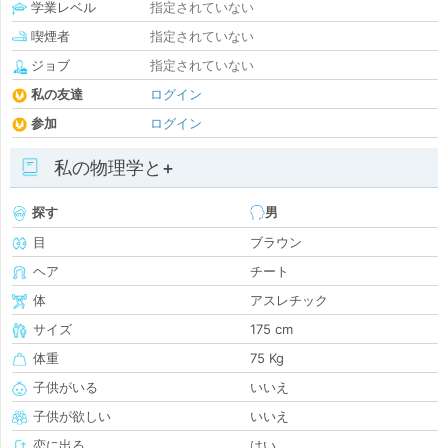
学業レベル
指定されていない
喫煙者
指定されていない
ジョブ
指定されていない
私の友達
ログイン
参加
ログイン
私の物理学と+
探す
男
目
ブラウン
ヘア
チート
体
アスレチック
サイズ
175 cm
体重
75 Kg
子供がいる
いいえ
子供が欲しい
いいえ
恋に出る
はい