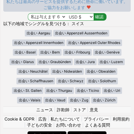
私たちは最高のサービスを提供するために懸命に働いています。
ご協力をお願いします
以下の地域でシングルを見つける： スイス
出会い Aargau
出会い Appenzell Ausserrhoden
出会い Appenzell Innerrhoden
出会い Appenzell Outer Rhodes
出会い Basel
出会い Bern
出会い Fribourg
出会い Genève
出会い Glarus
出会い Graubünden
出会い Jura
出会い Luzern
出会い Neuchâtel
出会い Nidwalden
出会い Obwalden
出会い Schaffhausen
出会い Schwyz
出会い Solothurn
出会い St. Gallen
出会い Thurgau
出会い Ticino
出会い Uri
出会い Valais
出会い Vaud
出会い Zug
出会い Zürich
ニュース
|
詐欺師
|
ストア
|
意見
Cookie & GDPR
|
広告
|
私たちについて
|
プライバシー
|
利用規約
|
子どもの安全
|
お問い合わせ
|
よくある質問