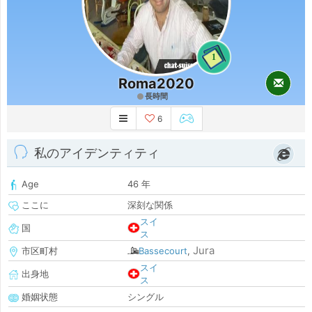
1
Roma2020
長時間
6
私のアイデンティティ
Age
46 年
ここに
深刻な関係
スイ
国
ス
Jura
市区町村
Bassecourt
,
スイ
出身地
ス
婚姻状態
シングル