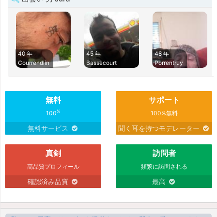
40 年
45 年
48 年
Courrendlin
Bassecourt
Porrentruy
無料
サポート
%
100
100%無料
無料サービス
聞く耳を持つモデレーター
真剣
訪問者
高品質プロフィール
頻繁に訪問される
確認済み品質
最高