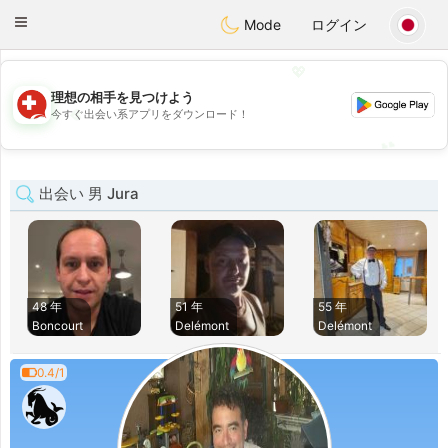
Suissi
Toggle
Mode
ログイン
navigation
💖
理想の相手を見つけよう
💖
今すぐ出会い系アプリをダウンロード！
💕
💕
出会い 男 Jura
48 年
51 年
55 年
Boncourt
Delémont
Delémont
0.4/1