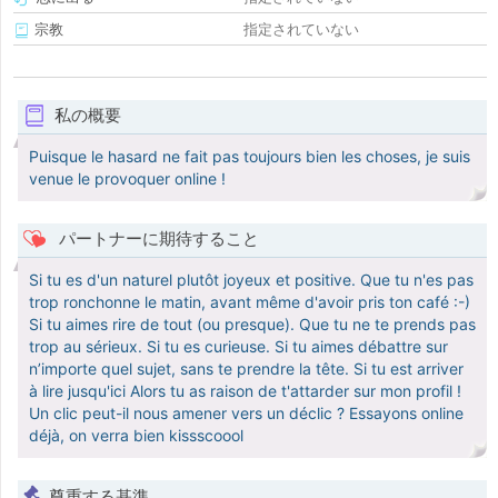
宗教
指定されていない
私の概要
Puisque le hasard ne fait pas toujours bien les choses, je suis
venue le provoquer online !
パートナーに期待すること
Si tu es d'un naturel plutôt joyeux et positive. Que tu n'es pas
trop ronchonne le matin, avant même d'avoir pris ton café :-)
Si tu aimes rire de tout (ou presque). Que tu ne te prends pas
trop au sérieux. Si tu es curieuse. Si tu aimes débattre sur
n’importe quel sujet, sans te prendre la tête. Si tu est arriver
à lire jusqu'ici Alors tu as raison de t'attarder sur mon profil !
Un clic peut-il nous amener vers un déclic ? Essayons online
déjà, on verra bien kissscoool
尊重する基準