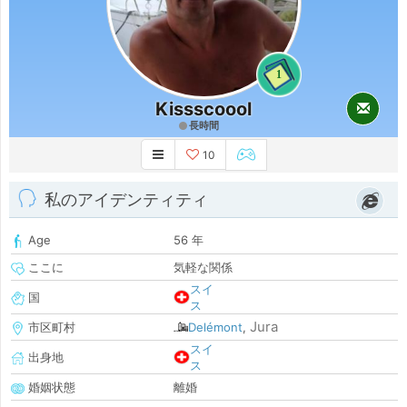
1
Kissscoool
長時間
10
私のアイデンティティ
Age
56 年
ここに
気軽な関係
スイ
国
ス
Jura
市区町村
Delémont
,
スイ
出身地
ス
婚姻状態
離婚