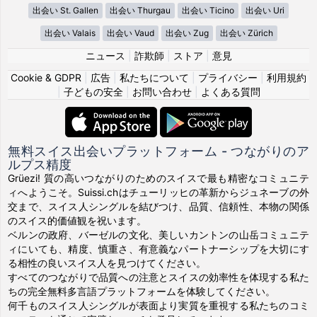
出会い St. Gallen
出会い Thurgau
出会い Ticino
出会い Uri
出会い Valais
出会い Vaud
出会い Zug
出会い Zürich
ニュース
|
詐欺師
|
ストア
|
意見
Cookie & GDPR
|
広告
|
私たちについて
|
プライバシー
|
利用規約
|
子どもの安全
|
お問い合わせ
|
よくある質問
無料スイス出会いプラットフォーム - つながりのア
ルプス精度
Grüezi! 質の高いつながりのためのスイスで最も精密なコミュニテ
ィへようこそ。Suissi.chはチューリッヒの革新からジュネーブの外
交まで、スイス人シングルを結びつけ、品質、信頼性、本物の関係
のスイス的価値観を祝います。
ベルンの政府、バーゼルの文化、美しいカントンの山岳コミュニテ
ィにいても、精度、慎重さ、有意義なパートナーシップを大切にす
る相性の良いスイス人を見つけてください。
すべてのつながりで品質への注意とスイスの効率性を体現する私た
ちの完全無料多言語プラットフォームを体験してください。
何千ものスイス人シングルが表面より実質を重視する私たちのコミ