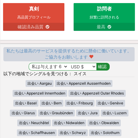
真剣
訪問者
高品質プロフィール
頻繁に訪問される
確認済み品質
最高
私たちは最高のサービスを提供するために懸命に働いています。
ご協力をお願いします
以下の地域でシングルを見つける： スイス
出会い Aargau
出会い Appenzell Ausserrhoden
出会い Appenzell Innerrhoden
出会い Appenzell Outer Rhodes
出会い Basel
出会い Bern
出会い Fribourg
出会い Genève
出会い Glarus
出会い Graubünden
出会い Jura
出会い Luzern
出会い Neuchâtel
出会い Nidwalden
出会い Obwalden
出会い Schaffhausen
出会い Schwyz
出会い Solothurn