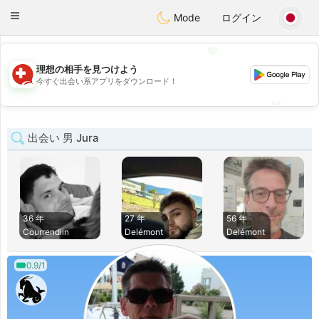
Suissi
Toggle
Mode
ログイン
navigation
💖
理想の相手を見つけよう
💖
今すぐ出会い系アプリをダウンロード！
💕
💕
出会い 男 Jura
36 年
27 年
56 年
Courrendlin
Delémont
Delémont
0.9/1