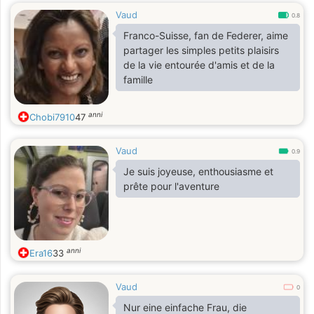
Vaud
0.8
Franco-Suisse, fan de Federer, aime
partager les simples petits plaisirs
de la vie entourée d'amis et de la
famille
anni
Chobi7910
47
Vaud
0.9
Je suis joyeuse, enthousiasme et
prête pour l'aventure
anni
Era16
33
Vaud
0
Nur eine einfache Frau, die