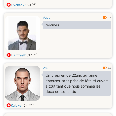
anni
Livanto25
63
Vaud
0.3
femmes
anni
Hamzaa11
31
Vaud
0.6
Un brésilien de 22ans qui aime
s’amuser sans prise de tête et ouvert
à tout tant que nous sommes les
deux consentants
anni
Kaioken
24