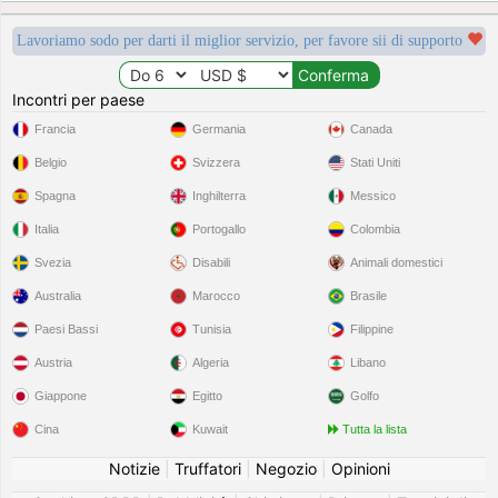
Lavoriamo sodo per darti il miglior servizio, per favore sii di supporto
Incontri per paese
Francia
Germania
Canada
Belgio
Svizzera
Stati Uniti
Spagna
Inghilterra
Messico
Italia
Portogallo
Colombia
Svezia
Disabili
Animali domestici
Australia
Marocco
Brasile
Paesi Bassi
Tunisia
Filippine
Austria
Algeria
Libano
Giappone
Egitto
Golfo
Cina
Kuwait
Tutta la lista
Notizie
|
Truffatori
|
Negozio
|
Opinioni