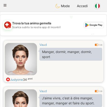
Suissi
Toggle
Mode
Accedi
navigation
💖
Trova la tua anima gemella
💖
Scarica subito la nostra app di incontri!
💕
💕
Vaud
0.6
Manger, dormir, manger, dormir,
sport
anni
Judyone
34
Vaud
0.6
J’aime vivre, c’est à dire manger,
manger, manger et faire du sport.