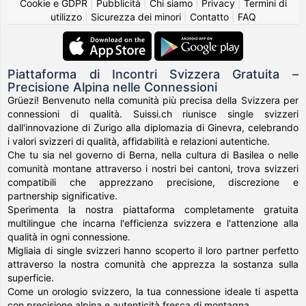
Cookie e GDPR
|
Pubblicità
|
Chi siamo
|
Privacy
|
Termini di
utilizzo
|
Sicurezza dei minori
|
Contatto
|
FAQ
Piattaforma di Incontri Svizzera Gratuita –
Precisione Alpina nelle Connessioni
Grüezi! Benvenuto nella comunità più precisa della Svizzera per
connessioni di qualità. Suissi.ch riunisce single svizzeri
dall'innovazione di Zurigo alla diplomazia di Ginevra, celebrando
i valori svizzeri di qualità, affidabilità e relazioni autentiche.
Che tu sia nel governo di Berna, nella cultura di Basilea o nelle
comunità montane attraverso i nostri bei cantoni, trova svizzeri
compatibili che apprezzano precisione, discrezione e
partnership significative.
Sperimenta la nostra piattaforma completamente gratuita
multilingue che incarna l'efficienza svizzera e l'attenzione alla
qualità in ogni connessione.
Migliaia di single svizzeri hanno scoperto il loro partner perfetto
attraverso la nostra comunità che apprezza la sostanza sulla
superficie.
Come un orologio svizzero, la tua connessione ideale ti aspetta
con precisione alpina e autenticità fresca di montagna.