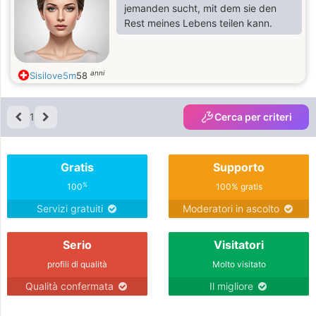
jemanden sucht, mit dem sie den
Rest meines Lebens teilen kann.
anni
Sisilove5m
58
1
Cerca per criteri
Gratis
Supporto
%
100
100% gratis
Servizi gratuiti
Moderatori in ascolto
Serio
Visitatori
profili di qualità
Molto visitato
Qualità confermata
Il migliore