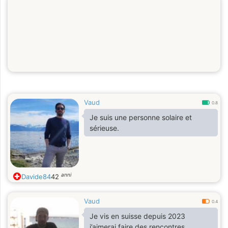
Vaud
0.8
Je suis une personne solaire et
sérieuse.
anni
Davide84
42
Vaud
0.4
Je vis en suisse depuis 2023
j’aimerai faire des rencontres