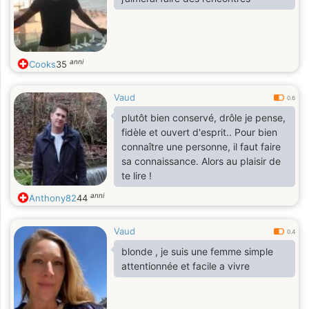
anni
Cooks
35
Vaud
0.6
plutôt bien conservé, drôle je pense,
fidèle et ouvert d'esprit.. Pour bien
connaître une personne, il faut faire
sa connaissance. Alors au plaisir de
te lire !
anni
Anthony82
44
Vaud
0.4
blonde , je suis une femme simple
attentionnée et facile a vivre