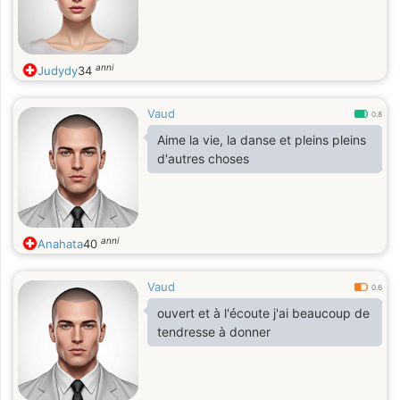
anni
Judydy
34
Vaud
0.8
Aime la vie, la danse et pleins pleins
d'autres choses
anni
Anahata
40
Vaud
0.6
ouvert et à l'écoute j'ai beaucoup de
tendresse à donner