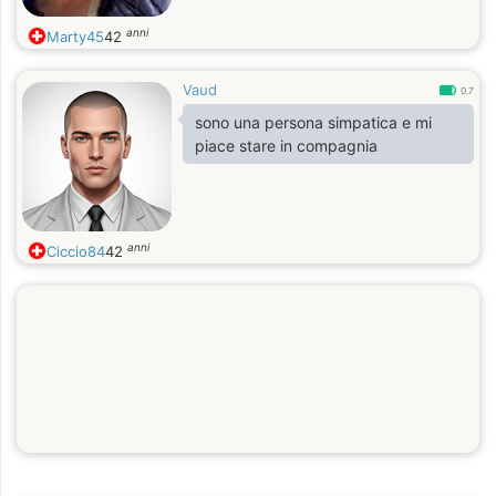
anni
Marty45
42
Vaud
0.7
sono una persona simpatica e mi
piace stare in compagnia
anni
Ciccio84
42