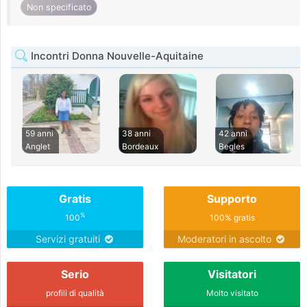
Non specificato
Incontri Donna Nouvelle-Aquitaine
59 anni
38 anni
42 anni
Anglet
Bordeaux
Begles
Gratis
Supporto
%
100
100% gratis
Servizi gratuiti
Moderatori in ascolto
Serio
Visitatori
profili di qualità
Molto visitato