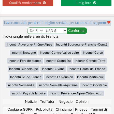
Qualità confermata
Il migliore
Lavoriamo sodo per darti il miglior servizio, per favore sii di supporto
Trova single nelle aree di: Francia
Incontri Auvergne-Rhône-Alpes
Incontri Bourgogne-Franche-Comté
Incontri Bretagne
Incontri Centre-Val de Loire
Incontri Corse
Incontri Fort-de-france
Incontri Grand Est
Incontri Grande-Terre
Incontri Guadeloupe
Incontri Guyane
Incontri Hauts-de-France
Incontri Île-de-France
Incontri La Réunion
Incontri Martinique
Incontri Normandie
Incontri Nouvelle-Aquitaine
Incontri Occitanie
Incontri Pays de la Loire
Incontri Provence-Alpes-Côte d Azur
Notizie
|
Truffatori
|
Negozio
|
Opinioni
Cookie e GDPR
|
Pubblicità
|
Chi siamo
|
Privacy
|
Termini di