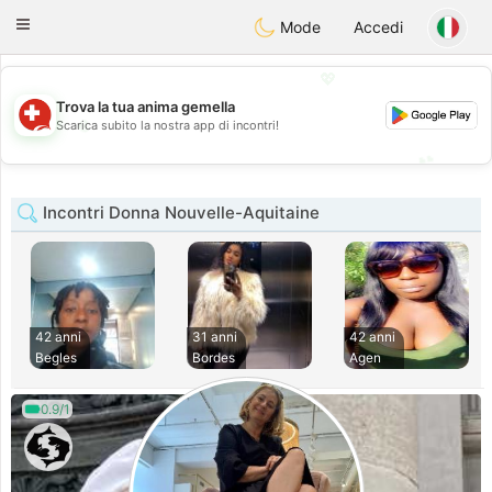
Suissi
Toggle
Mode
Accedi
navigation
💖
Trova la tua anima gemella
💖
Scarica subito la nostra app di incontri!
💕
💕
Incontri Donna Nouvelle-Aquitaine
42 anni
31 anni
42 anni
Begles
Bordes
Agen
0.9/1