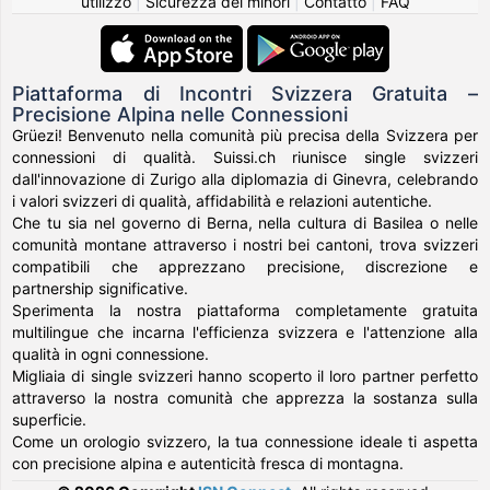
utilizzo
|
Sicurezza dei minori
|
Contatto
|
FAQ
Piattaforma di Incontri Svizzera Gratuita –
Precisione Alpina nelle Connessioni
Grüezi! Benvenuto nella comunità più precisa della Svizzera per
connessioni di qualità. Suissi.ch riunisce single svizzeri
dall'innovazione di Zurigo alla diplomazia di Ginevra, celebrando
i valori svizzeri di qualità, affidabilità e relazioni autentiche.
Che tu sia nel governo di Berna, nella cultura di Basilea o nelle
comunità montane attraverso i nostri bei cantoni, trova svizzeri
compatibili che apprezzano precisione, discrezione e
partnership significative.
Sperimenta la nostra piattaforma completamente gratuita
multilingue che incarna l'efficienza svizzera e l'attenzione alla
qualità in ogni connessione.
Migliaia di single svizzeri hanno scoperto il loro partner perfetto
attraverso la nostra comunità che apprezza la sostanza sulla
superficie.
Come un orologio svizzero, la tua connessione ideale ti aspetta
con precisione alpina e autenticità fresca di montagna.