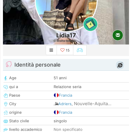
4
Lidia17
Molto tempo
15
Identità personale
Age
51 anni
qui a
Relazione seria
Paese
Francia
Nouvelle-Aquita...
City
Adriers
,
origine
Francia
Stato civile
singolo
livello accademico
Non specificato