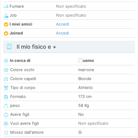
Fumare
Non specificato
Job
Non specificato
I miei amici
Accedi
Joined
Accedi
Il mio fisico e +
In cerca di
uomo
Colore occhi
marrone
Colore capelli
Blonde
Tipo di corpo
Athletic
Formato
173 cm
peso
58 Kg
Avere figli
No
Vuoi avere figli
Non specificato
Mosso dall'amore
Sì