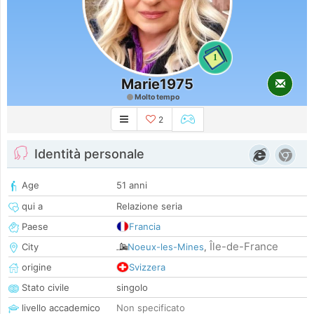
1
Marie1975
Molto tempo
2
Identità personale
Age
51 anni
qui a
Relazione seria
Paese
Francia
Île-de-France
City
Noeux-les-Mines
,
origine
Svizzera
Stato civile
singolo
livello accademico
Non specificato