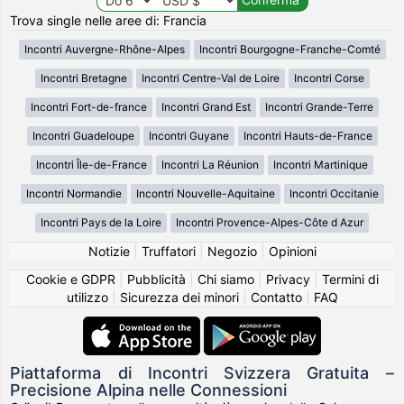
Trova single nelle aree di: Francia
Incontri Auvergne-Rhône-Alpes
Incontri Bourgogne-Franche-Comté
Incontri Bretagne
Incontri Centre-Val de Loire
Incontri Corse
Incontri Fort-de-france
Incontri Grand Est
Incontri Grande-Terre
Incontri Guadeloupe
Incontri Guyane
Incontri Hauts-de-France
Incontri Île-de-France
Incontri La Réunion
Incontri Martinique
Incontri Normandie
Incontri Nouvelle-Aquitaine
Incontri Occitanie
Incontri Pays de la Loire
Incontri Provence-Alpes-Côte d Azur
Notizie
|
Truffatori
|
Negozio
|
Opinioni
Cookie e GDPR
|
Pubblicità
|
Chi siamo
|
Privacy
|
Termini di
utilizzo
|
Sicurezza dei minori
|
Contatto
|
FAQ
Piattaforma di Incontri Svizzera Gratuita –
Precisione Alpina nelle Connessioni