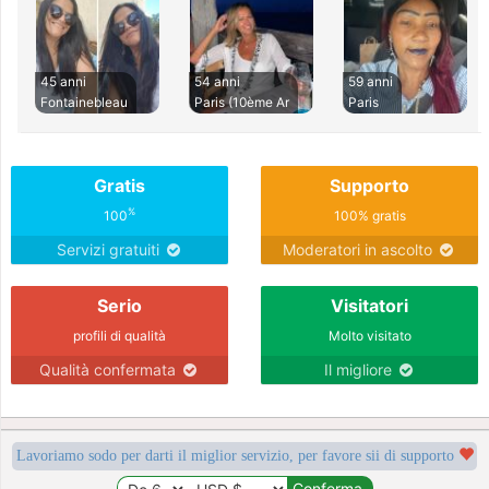
45 anni
54 anni
59 anni
Fontainebleau
Paris (10ème Ar
Paris
Gratis
Supporto
%
100
100% gratis
Servizi gratuiti
Moderatori in ascolto
Serio
Visitatori
profili di qualità
Molto visitato
Qualità confermata
Il migliore
Lavoriamo sodo per darti il miglior servizio, per favore sii di supporto