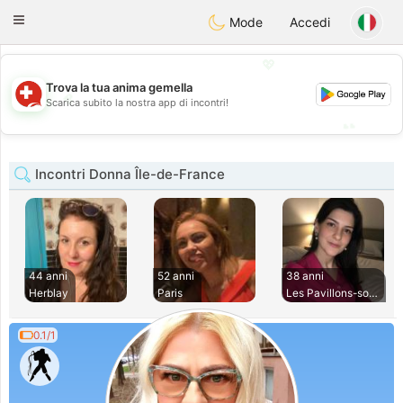
Suissi
Toggle
Mode
Accedi
navigation
💖
Trova la tua anima gemella
💖
Scarica subito la nostra app di incontri!
💕
💕
Incontri Donna Île-de-France
44 anni
52 anni
38 anni
Herblay
Paris
Les Pavillons-sous
0.1/1