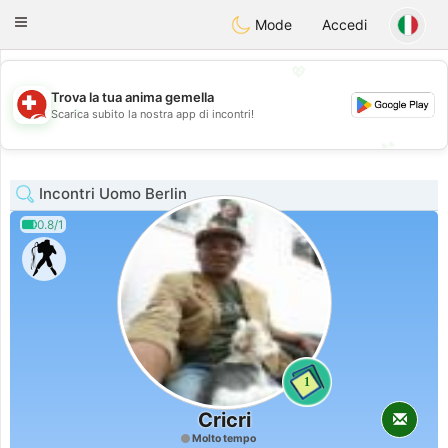
Suissi
Toggle
Mode
Accedi
navigation
💖
Trova la tua anima gemella
💖
Scarica subito la nostra app di incontri!
💕
💕
Incontri Uomo Berlin
0.8/1
1
Cricri
Molto tempo