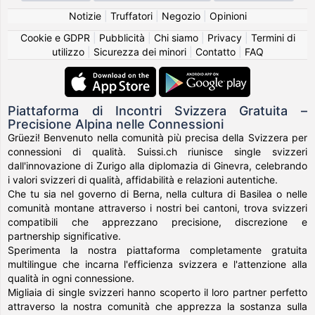
Notizie
|
Truffatori
|
Negozio
|
Opinioni
Cookie e GDPR
|
Pubblicità
|
Chi siamo
|
Privacy
|
Termini di
utilizzo
|
Sicurezza dei minori
|
Contatto
|
FAQ
Piattaforma di Incontri Svizzera Gratuita –
Precisione Alpina nelle Connessioni
Grüezi! Benvenuto nella comunità più precisa della Svizzera per
connessioni di qualità. Suissi.ch riunisce single svizzeri
dall'innovazione di Zurigo alla diplomazia di Ginevra, celebrando
i valori svizzeri di qualità, affidabilità e relazioni autentiche.
Che tu sia nel governo di Berna, nella cultura di Basilea o nelle
comunità montane attraverso i nostri bei cantoni, trova svizzeri
compatibili che apprezzano precisione, discrezione e
partnership significative.
Sperimenta la nostra piattaforma completamente gratuita
multilingue che incarna l'efficienza svizzera e l'attenzione alla
qualità in ogni connessione.
Migliaia di single svizzeri hanno scoperto il loro partner perfetto
attraverso la nostra comunità che apprezza la sostanza sulla