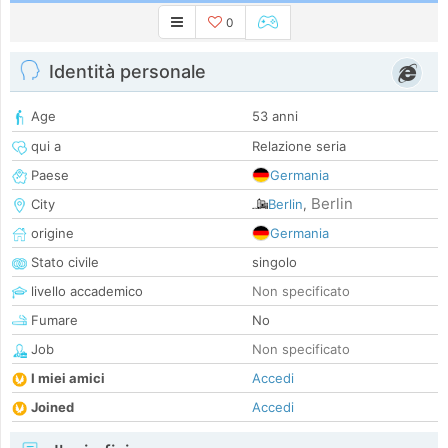
0
Identità personale
Age
53 anni
qui a
Relazione seria
Paese
Germania
Berlin
City
Berlin
,
origine
Germania
Stato civile
singolo
livello accademico
Non specificato
Fumare
No
Job
Non specificato
I miei amici
Accedi
Joined
Accedi