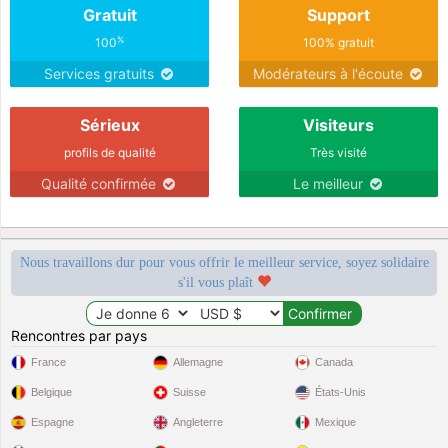
Gratuit
Support
%
100
100% gratuit
Services gratuits
Modérateurs à l'écoute
Sérieux
Visiteurs
profils de qualité
Très visité
Qualité confirmée
Le meilleur
Nous travaillons dur pour vous offrir le meilleur service, soyez solidaire
s'il vous plaît
Rencontres par pays
France
Allemagne
Canada
Belgique
Suisse
États-Unis
Espagne
Angleterre
Mexique