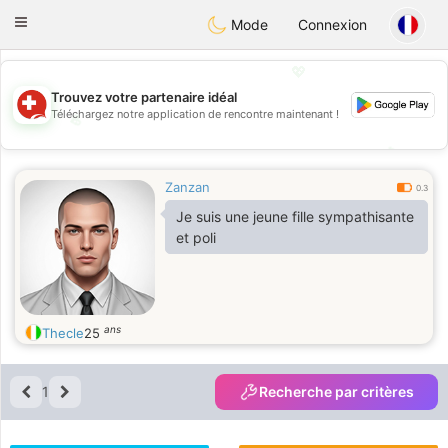
Suissi
Toggle
Mode
Connexion
navigation
💖
Trouvez votre partenaire idéal
Téléchargez notre application de rencontre maintenant !
💖
💕
💕
Zanzan
0.3
Je suis une jeune fille sympathisante
et poli
ans
Thecle
25
1
Recherche par critères