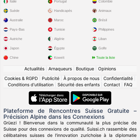
Italie
Portugal
Colombie
Suède
Handicapés
Animaux
Australie
Maroc
Brésil
Pays-Bas
Tunisie
Philippines
Autriche
Algérie
Liban
Japon
Égypte
Golfe
Chine
Koweït
Toute la liste
Actualités
|
Arnaqueurs
|
Boutique
|
Opinions
Cookies & RGPD
|
Publicité
|
À propos de nous
|
Confidentialité
|
Conditions d'utilisation
|
Sécurité des enfants
|
Contact
|
FAQ
Plateforme de Rencontres Suisse Gratuite –
Précision Alpine dans les Connexions
Grüezi ! Bienvenue dans la communauté la plus précise de
Suisse pour des connexions de qualité. Suissi.ch rassemble des
célibataires suisses de l'innovation zurichoise à la diplomatie