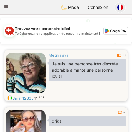
Suissi
Toggle
Mode
Connexion
navigation
💖
Trouvez votre partenaire idéal
Téléchargez notre application de rencontre maintenant !
💖
💕
💕
Meghalaya
0.3
Je suis une personne très discrète
adorable aimante une personne
jovial
ans
Sarah12335
41
0.1
drika