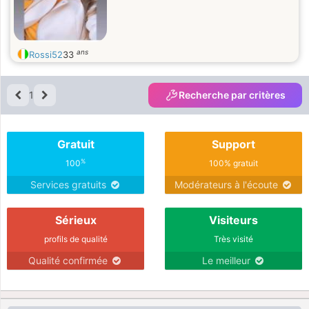
ans
Rossi52
33
1
Recherche par critères
Gratuit
Support
%
100
100% gratuit
Services gratuits
Modérateurs à l'écoute
Sérieux
Visiteurs
profils de qualité
Très visité
Qualité confirmée
Le meilleur