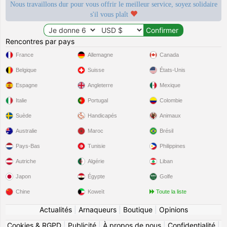
Nous travaillons dur pour vous offrir le meilleur service, soyez solidaire
s'il vous plaît
Rencontres par pays
France
Allemagne
Canada
Belgique
Suisse
États-Unis
Espagne
Angleterre
Mexique
Italie
Portugal
Colombie
Suède
Handicapés
Animaux
Australie
Maroc
Brésil
Pays-Bas
Tunisie
Philippines
Autriche
Algérie
Liban
Japon
Égypte
Golfe
Chine
Koweït
Toute la liste
Actualités
|
Arnaqueurs
|
Boutique
|
Opinions
Cookies & RGPD
|
Publicité
|
À propos de nous
|
Confidentialité
|