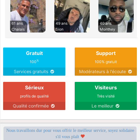
61 ans
49 ans
40 ans
Chalais
Sion
Monthey
Gratuit
Support
%
100
100% gratuit
Services gratuits
Modérateurs à l'écoute
Sérieux
Visiteurs
profils de qualité
Très visité
Qualité confirmée
Le meilleur
Nous travaillons dur pour vous offrir le meilleur service, soyez solidaire
s'il vous plaît