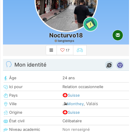
1
Nocturvo18
longtemps
17
Mon identité
Âge
24 ans
Ici pour
Relation occasionnelle
Pays
Suisse
Valais
Ville
Monthey
,
Origine
Suisse
État civil
Célibataire
Niveau academic
Non renseigné