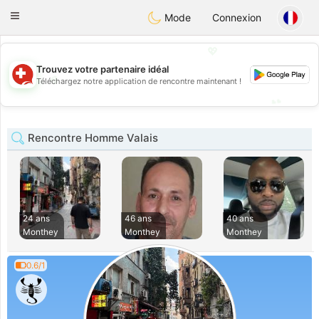
Suissi
Toggle
Mode
Connexion
navigation
💖
Trouvez votre partenaire idéal
💖
Téléchargez notre application de rencontre maintenant !
💕
💕
Rencontre Homme Valais
24 ans
46 ans
40 ans
Monthey
Monthey
Monthey
0.6/1