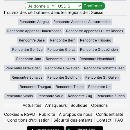
Trouvez des célibataires dans les régions de : Suisse
Rencontre Aargau
Rencontre Appenzell Ausserrhoden
Rencontre Appenzell Innerrhoden
Rencontre Appenzell Outer Rhodes
Rencontre Basel
Rencontre Bern
Rencontre Fribourg
Rencontre Genève
Rencontre Glarus
Rencontre Graubünden
Rencontre Jura
Rencontre Luzern
Rencontre Neuchâtel
Rencontre Nidwalden
Rencontre Obwalden
Rencontre Schaffhausen
Rencontre Schwyz
Rencontre Solothurn
Rencontre St. Gallen
Rencontre Thurgau
Rencontre Ticino
Rencontre Uri
Rencontre Valais
Rencontre Vaud
Rencontre Zug
Rencontre Zürich
Actualités
|
Arnaqueurs
|
Boutique
|
Opinions
Cookies & RGPD
|
Publicité
|
À propos de nous
|
Confidentialité
|
Conditions d'utilisation
|
Sécurité des enfants
|
Contact
|
FAQ