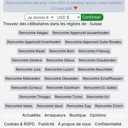
Nous travaillons dur pour vous offrir le meilleur service, soyez solidaire
s'il vous plaît
Trouvez des célibataires dans les régions de : Suisse
Rencontre Aargau
Rencontre Appenzell Ausserrhoden
Rencontre Appenzell Innerrhoden
Rencontre Appenzell Outer Rhodes
Rencontre Basel
Rencontre Bern
Rencontre Fribourg
Rencontre Genève
Rencontre Glarus
Rencontre Graubünden
Rencontre Jura
Rencontre Luzern
Rencontre Neuchâtel
Rencontre Nidwalden
Rencontre Obwalden
Rencontre Schaffhausen
Rencontre Schwyz
Rencontre Solothurn
Rencontre St. Gallen
Rencontre Thurgau
Rencontre Ticino
Rencontre Uri
Rencontre Valais
Rencontre Vaud
Rencontre Zug
Rencontre Zürich
Actualités
|
Arnaqueurs
|
Boutique
|
Opinions
Cookies & RGPD
|
Publicité
|
À propos de nous
|
Confidentialité
|