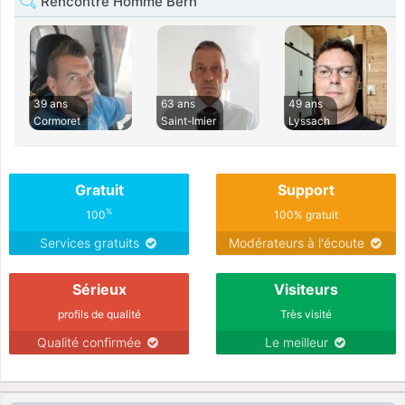
Rencontre Homme Bern
39 ans
63 ans
49 ans
Cormoret
Saint-Imier
Lyssach
Gratuit
Support
%
100
100% gratuit
Services gratuits
Modérateurs à l'écoute
Sérieux
Visiteurs
profils de qualité
Très visité
Qualité confirmée
Le meilleur