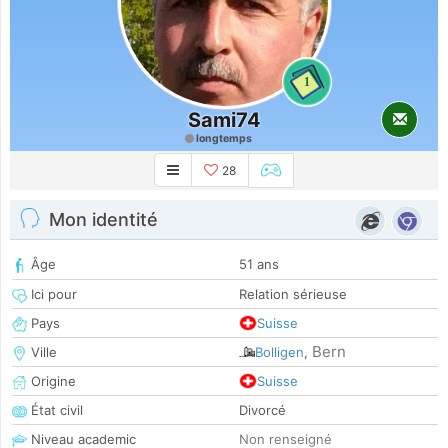
1
Sami74
longtemps
28
Mon identité
Âge
51 ans
Ici pour
Relation sérieuse
Pays
Suisse
Bern
Ville
Bolligen
,
Origine
Suisse
État civil
Divorcé
Niveau academic
Non renseigné