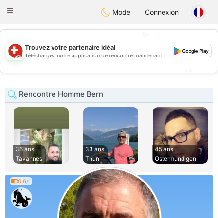
Suissi
Toggle
Mode
Connexion
navigation
💖
Trouvez votre partenaire idéal
💖
Téléchargez notre application de rencontre maintenant !
💕
💕
Rencontre Homme Bern
36 ans
33 ans
45 ans
Tavannes
Thun
Ostermundigen
0.6/1