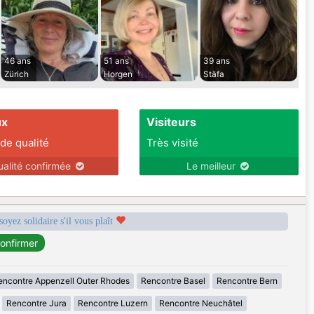
46 ans
51 ans
39 ans
Zürich
Horgen
Stäfa
ux
Visiteurs
 de qualité
Très visité
ualité confirmée
Le meilleur
soyez solidaire s'il vous plaît
encontre Appenzell Outer Rhodes
Rencontre Basel
Rencontre Bern
Rencontre Jura
Rencontre Luzern
Rencontre Neuchâtel