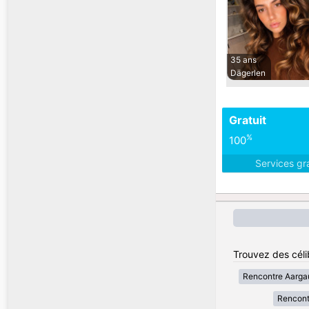
35 ans
Dägerlen
Gratuit
%
100
Services gr
Trouvez des céli
Rencontre Aarga
Rencont