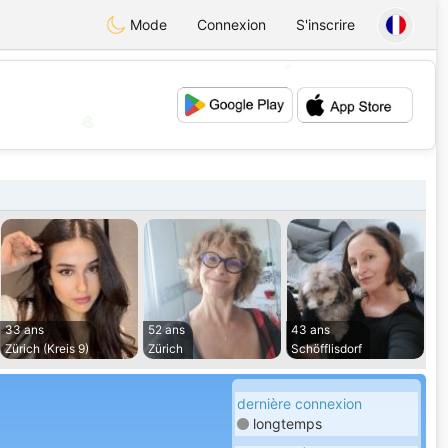
Mode
Connexion
S'inscrire
💕
💖
33 ans
52 ans
43 ans
Zürich (Kreis 9)
Zürich
Schöfflisdorf
dernière connexion
longtemps