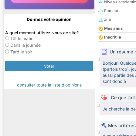
Niveau academic
Fumeur
Donnez votre opinion
Job
Mes amis
A quel moment utilisez-vous ce site?
Inscrit le
Tôt le matin
Dans la journée
Un résumé 
Tard le soir
Bonjour! Quelque
Voter
(parfois trop), j
aussi partie des 
sont donc à
consulter toute la liste d'opinions
Ce que j'at
Je cherche la b
Mes critères
Aucun critère n'