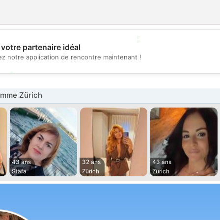
💕
votre partenaire idéal
z notre application de rencontre maintenant !
💖
emme Zürich
43 ans
32 ans
43 ans
Stäfa
Zürich
Zürich