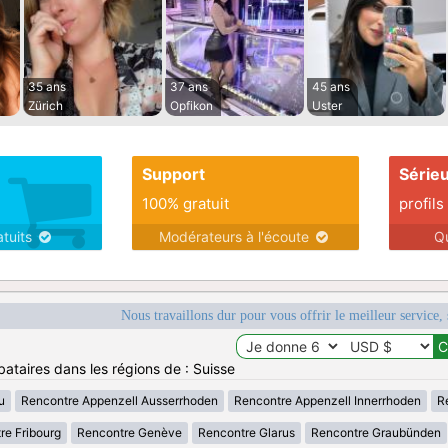
35 ans
37 ans
45 ans
Zürich
Opfikon
Uster
Support
Série
100% gratuit
profils
atuits
Modérateurs à l'écoute
Q
Nous travaillons dur pour vous offrir le meilleur service, 
bataires dans les régions de : Suisse
u
Rencontre Appenzell Ausserrhoden
Rencontre Appenzell Innerrhoden
R
re Fribourg
Rencontre Genève
Rencontre Glarus
Rencontre Graubünden