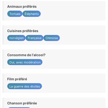
Animaux préférés
Tortues
Éléphants
Cuisines préférées
norvégien
Française
Chinoise
Consomme de l'alcool?
Oui, avec modération
Film préféré
La guerre des étoiles
Chanson préférée