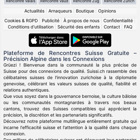
Rencontre Valais
Rencontre Vaud
Rencontre Zug
Rencontre Zürich
Actualités
|
Arnaqueurs
|
Boutique
|
Opinions
Cookies & RGPD
|
Publicité
|
À propos de nous
|
Confidentialité
|
Conditions d'utilisation
|
Sécurité des enfants
|
Contact
|
FAQ
Plateforme de Rencontres Suisse Gratuite –
Précision Alpine dans les Connexions
Grüezi ! Bienvenue dans la communauté la plus précise de
Suisse pour des connexions de qualité. Suissi.ch rassemble des
célibataires suisses de l'innovation zurichoise à la diplomatie
genevoise, célébrant les valeurs suisses de qualité, fiabilité et
relations authentiques.
Que vous soyez dans la gouvernance bernoise, la culture bâloise
ou les communautés montagnardes à travers nos beaux
cantons, trouvez des Suisses compatibles qui apprécient la
précision, la discrétion et les partenariats significatifs.
Découvrez notre plateforme multilingue entièrement gratuite qui
incarne l'efficacité suisse et l'attention à la qualité dans chaque
connexion.
Des milliers de célibataires suisses ont découvert leur partenaire