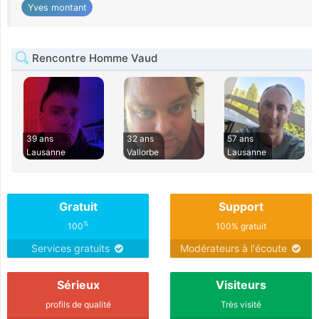
Yves montant
Rencontre Homme Vaud
39 ans
32 ans
57 ans
Lausanne
Vallorbe
Lausanne
Gratuit
Support
%
100
100% gratuit
Services gratuits
Modérateurs à l'écoute
Sérieux
Visiteurs
profils de qualité
Très visité