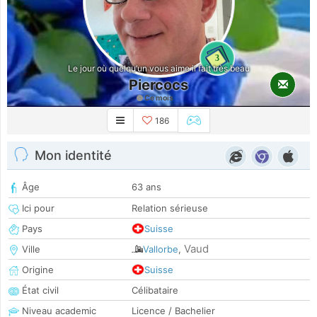
3
Le jour où quelqu’un vous aime il fait très beau
Piercocs
Ce mois
186
Mon identité
Âge
63 ans
Ici pour
Relation sérieuse
Pays
Suisse
Vaud
Ville
Vallorbe
,
Origine
Suisse
État civil
Célibataire
Niveau academic
Licence / Bachelier