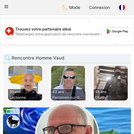
Suissi
Toggle
Mode
Connexion
navigation
💖
Trouvez votre partenaire idéal
💖
Téléchargez notre application de rencontre maintenant !
💕
💕
Rencontre Homme Vaud
50 ans
43 ans
48 ans
Lausanne
Fontaines-sur-Gran
Chailly
0.7/1