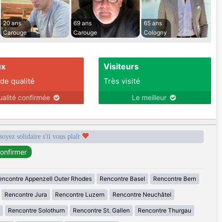
20 ans
69 ans
65 ans
Carouge
Carouge
Cologny
ux
Visiteurs
 de qualité
Très visité
ualité confirmée
Le meilleur
soyez solidaire s'il vous plaît
encontre Appenzell Outer Rhodes
Rencontre Basel
Rencontre Bern
Rencontre Jura
Rencontre Luzern
Rencontre Neuchâtel
Rencontre Solothurn
Rencontre St. Gallen
Rencontre Thurgau