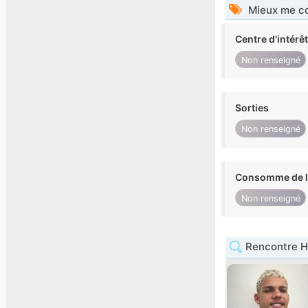
Mieux me co
Centre d'intérê
Non renseigné
Sorties
Non renseigné
Consomme de l'
Non renseigné
Rencontre 