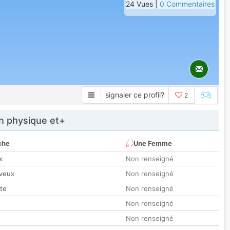
24 Vues |
0 Commentaires
signaler ce profil?
2
 physique et+
che
Une Femme
x
Non renseigné
veux
Non renseigné
tte
Non renseigné
Non renseigné
Non renseigné