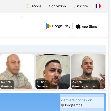
Mode
Connexion
S'inscrire
💖
💕
63 ans
40 ans
23 ans
Genève
Genève
Geneva (Jonction)
dernière connexion
longtemps