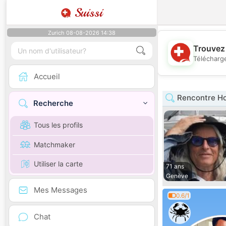
Suissi
Zurich 08-08-2026 14:38
Trouvez 
Télécharge
Accueil
Rencontre H
Recherche
Tous les profils
Matchmaker
Utiliser la carte
71 ans
Genève
Mes Messages
0.6/1
Chat