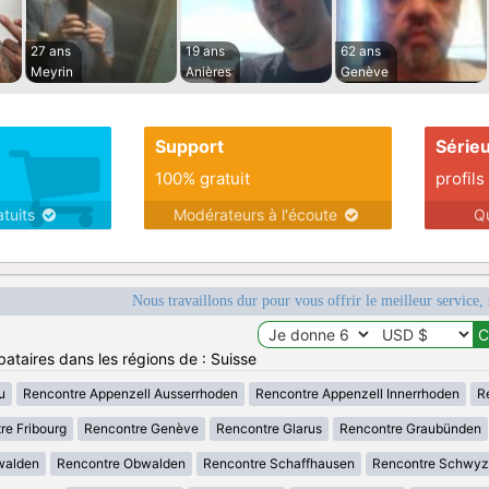
27 ans
19 ans
62 ans
Meyrin
Anières
Genève
Support
Série
100% gratuit
profils
atuits
Modérateurs à l'écoute
Q
Nous travaillons dur pour vous offrir le meilleur service, 
bataires dans les régions de : Suisse
u
Rencontre Appenzell Ausserrhoden
Rencontre Appenzell Innerrhoden
R
re Fribourg
Rencontre Genève
Rencontre Glarus
Rencontre Graubünden
walden
Rencontre Obwalden
Rencontre Schaffhausen
Rencontre Schwyz