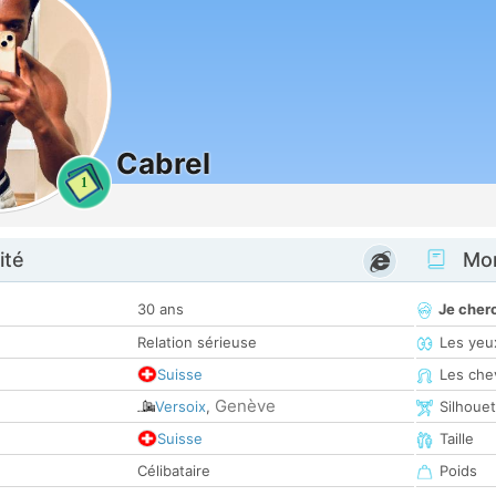
Cabrel
1
ité
Mon
30 ans
Je cher
Relation sérieuse
Les yeu
Suisse
Les che
Genève
Versoix
,
Silhoue
Suisse
Taille
Célibataire
Poids