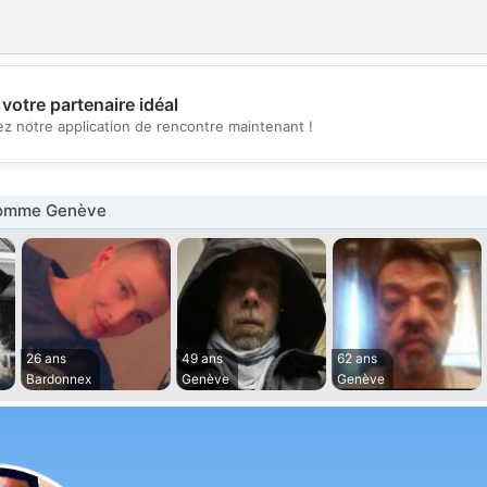
votre partenaire idéal
💖
z notre application de rencontre maintenant !
💕
omme Genève
26 ans
49 ans
62 ans
Bardonnex
Genève
Genève