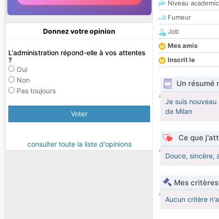
Niveau academic
Fumeur
Donnez votre opinion
Job
Mes amis
L'administration répond-elle à vos attentes
?
Inscrit le
Oui
Non
Un résumé 
Pas toujours
Je suis nouveau à
de Milan
Voter
Ce que j'at
consulter toute la liste d'opinions
Douce, sincère, 
Mes critères
Aucun critère n'