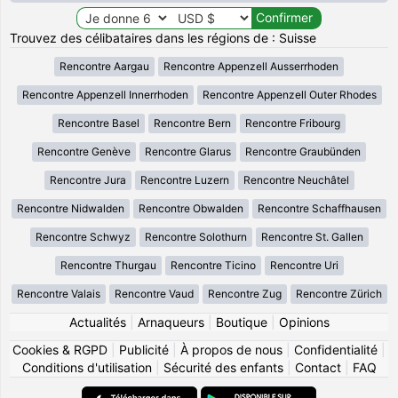
Trouvez des célibataires dans les régions de : Suisse
Rencontre Aargau
Rencontre Appenzell Ausserrhoden
Rencontre Appenzell Innerrhoden
Rencontre Appenzell Outer Rhodes
Rencontre Basel
Rencontre Bern
Rencontre Fribourg
Rencontre Genève
Rencontre Glarus
Rencontre Graubünden
Rencontre Jura
Rencontre Luzern
Rencontre Neuchâtel
Rencontre Nidwalden
Rencontre Obwalden
Rencontre Schaffhausen
Rencontre Schwyz
Rencontre Solothurn
Rencontre St. Gallen
Rencontre Thurgau
Rencontre Ticino
Rencontre Uri
Rencontre Valais
Rencontre Vaud
Rencontre Zug
Rencontre Zürich
Actualités
|
Arnaqueurs
|
Boutique
|
Opinions
Cookies & RGPD
|
Publicité
|
À propos de nous
|
Confidentialité
|
Conditions d'utilisation
|
Sécurité des enfants
|
Contact
|
FAQ