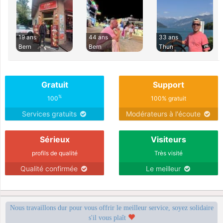
19 ans
44 ans
33 ans
Bern
Bern
Thun
Gratuit
Support
%
100
100% gratuit
Services gratuits
Modérateurs à l'écoute
Sérieux
Visiteurs
profils de qualité
Très visité
Qualité confirmée
Le meilleur
Nous travaillons dur pour vous offrir le meilleur service, soyez solidaire
s'il vous plaît