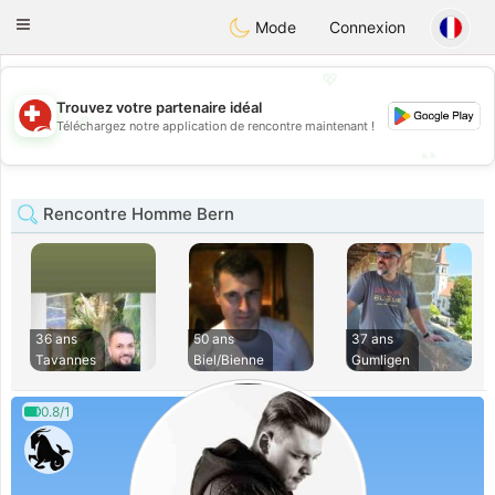
Suissi
Toggle
Mode
Connexion
navigation
💖
Trouvez votre partenaire idéal
💖
Téléchargez notre application de rencontre maintenant !
💕
💕
Rencontre Homme Bern
36 ans
50 ans
37 ans
Tavannes
Biel/Bienne
Gumligen
0.8/1