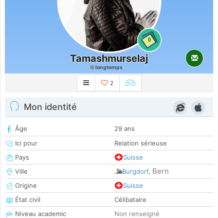
0
Tamashmurselaj
longtemps
2
Mon identité
Âge
29 ans
Ici pour
Relation sérieuse
Pays
Suisse
Bern
Ville
Burgdorf
,
Origine
Suisse
État civil
Célibataire
Niveau academic
Non renseigné