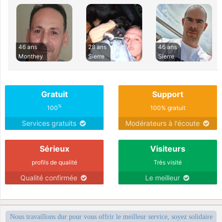
46 ans
28 ans
46 ans
Monthey
Sierre
Sierre
Gratuit
Support
%
100
100% gratuit
Services gratuits
Modérateurs à l'écoute
Sérieux
Visiteurs
profils de qualité
Très visité
Qualité confirmée
Le meilleur
Nous travaillons dur pour vous offrir le meilleur service, soyez solidaire