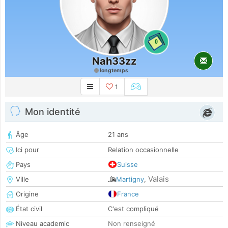
0
Nah33zz
longtemps
1
Mon identité
Âge
21 ans
Ici pour
Relation occasionnelle
Pays
Suisse
Valais
Ville
Martigny
,
Origine
France
État civil
C'est compliqué
Niveau academic
Non renseigné