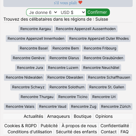
s'il vous plaît
Trouvez des célibataires dans les régions de : Suisse
Rencontre Aargau
Rencontre Appenzell Ausserrhoden
Rencontre Appenzell Innerrhoden
Rencontre Appenzell Outer Rhodes
Rencontre Basel
Rencontre Bern
Rencontre Fribourg
Rencontre Genève
Rencontre Glarus
Rencontre Graubünden
Rencontre Jura
Rencontre Luzern
Rencontre Neuchâtel
Rencontre Nidwalden
Rencontre Obwalden
Rencontre Schaffhausen
Rencontre Schwyz
Rencontre Solothurn
Rencontre St. Gallen
Rencontre Thurgau
Rencontre Ticino
Rencontre Uri
Rencontre Valais
Rencontre Vaud
Rencontre Zug
Rencontre Zürich
Actualités
|
Arnaqueurs
|
Boutique
|
Opinions
Cookies & RGPD
|
Publicité
|
À propos de nous
|
Confidentialité
|
Conditions d'utilisation
|
Sécurité des enfants
|
Contact
|
FAQ