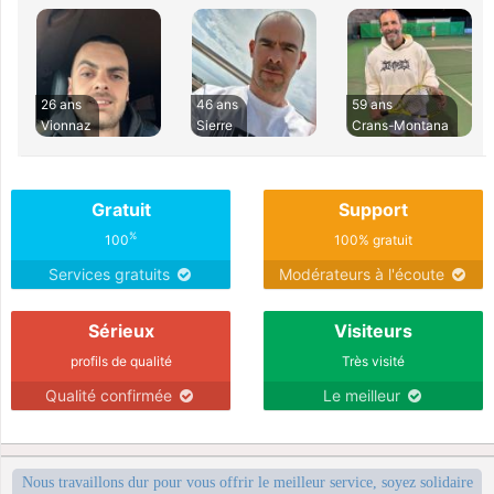
26 ans
46 ans
59 ans
Vionnaz
Sierre
Crans-Montana
Gratuit
Support
%
100
100% gratuit
Services gratuits
Modérateurs à l'écoute
Sérieux
Visiteurs
profils de qualité
Très visité
Qualité confirmée
Le meilleur
Nous travaillons dur pour vous offrir le meilleur service, soyez solidaire