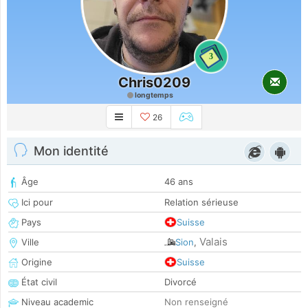
3
Chris0209
longtemps
26
Mon identité
Âge
46 ans
Ici pour
Relation sérieuse
Pays
Suisse
Valais
Ville
Sion
,
Origine
Suisse
État civil
Divorcé
Niveau academic
Non renseigné