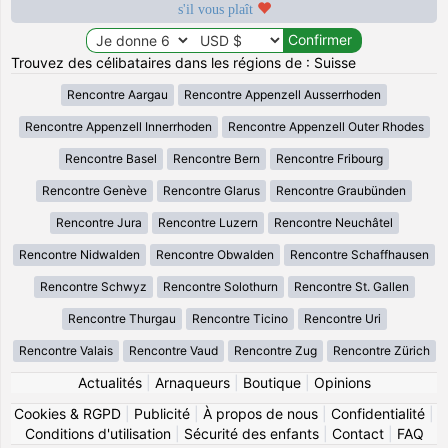
s'il vous plaît
Trouvez des célibataires dans les régions de : Suisse
Rencontre Aargau
Rencontre Appenzell Ausserrhoden
Rencontre Appenzell Innerrhoden
Rencontre Appenzell Outer Rhodes
Rencontre Basel
Rencontre Bern
Rencontre Fribourg
Rencontre Genève
Rencontre Glarus
Rencontre Graubünden
Rencontre Jura
Rencontre Luzern
Rencontre Neuchâtel
Rencontre Nidwalden
Rencontre Obwalden
Rencontre Schaffhausen
Rencontre Schwyz
Rencontre Solothurn
Rencontre St. Gallen
Rencontre Thurgau
Rencontre Ticino
Rencontre Uri
Rencontre Valais
Rencontre Vaud
Rencontre Zug
Rencontre Zürich
Actualités
|
Arnaqueurs
|
Boutique
|
Opinions
Cookies & RGPD
|
Publicité
|
À propos de nous
|
Confidentialité
|
Conditions d'utilisation
|
Sécurité des enfants
|
Contact
|
FAQ