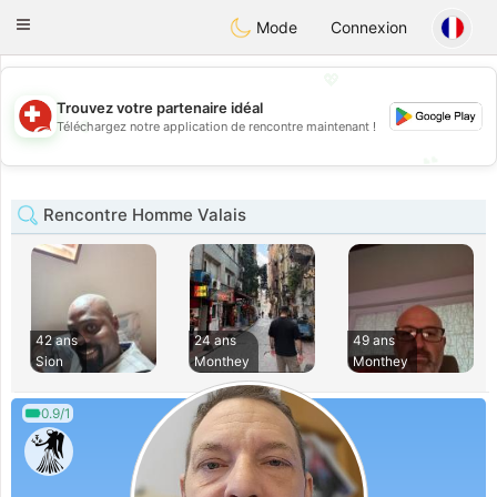
Suissi
Toggle
Mode
Connexion
navigation
💖
Trouvez votre partenaire idéal
💖
Téléchargez notre application de rencontre maintenant !
💕
💕
Rencontre Homme Valais
42 ans
24 ans
49 ans
Sion
Monthey
Monthey
0.9/1