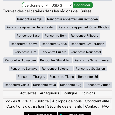
Trouvez des célibataires dans les régions de : Suisse
Rencontre Aargau
Rencontre Appenzell Ausserrhoden
Rencontre Appenzell Innerrhoden
Rencontre Appenzell Outer Rhodes
Rencontre Basel
Rencontre Bern
Rencontre Fribourg
Rencontre Genève
Rencontre Glarus
Rencontre Graubünden
Rencontre Jura
Rencontre Luzern
Rencontre Neuchâtel
Rencontre Nidwalden
Rencontre Obwalden
Rencontre Schaffhausen
Rencontre Schwyz
Rencontre Solothurn
Rencontre St. Gallen
Rencontre Thurgau
Rencontre Ticino
Rencontre Uri
Rencontre Valais
Rencontre Vaud
Rencontre Zug
Rencontre Zürich
Actualités
|
Arnaqueurs
|
Boutique
|
Opinions
Cookies & RGPD
|
Publicité
|
À propos de nous
|
Confidentialité
|
Conditions d'utilisation
|
Sécurité des enfants
|
Contact
|
FAQ