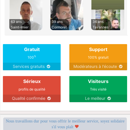
63 ans
39 ans
36 ans
Saint-Imier
Cormoret
Tavannes
Gratuit
Support
%
100
100% gratuit
Services gratuits
Modérateurs à l'écoute
Sérieux
Visiteurs
profils de qualité
Très visité
Qualité confirmée
Le meilleur
Nous travaillons dur pour vous offrir le meilleur service, soyez solidaire
s'il vous plaît