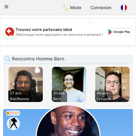
Suissi
Toggle
Mode
Connexion
navigation
💖
Trouvez votre partenaire idéal
💖
Téléchargez notre application de rencontre maintenant !
💕
💕
Rencontre Homme Bern
37 ans
30 ans
49 ans
Biel/Bienne
Bern
Lyssach
0.6/1