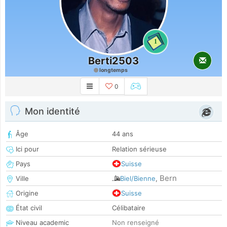
1
Berti2503
longtemps
0
Mon identité
Âge
44 ans
Ici pour
Relation sérieuse
Pays
Suisse
Bern
Ville
Biel/Bienne
,
Origine
Suisse
État civil
Célibataire
Niveau academic
Non renseigné