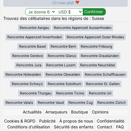
s'il vous plaît
Trouvez des célibataires dans les régions de : Suisse
Rencontre Aargau
Rencontre Appenzell Ausserrhoden
Rencontre Appenzell Innerrhoden
Rencontre Appenzell Outer Rhodes
Rencontre Basel
Rencontre Bern
Rencontre Fribourg
Rencontre Genève
Rencontre Glarus
Rencontre Graubünden
Rencontre Jura
Rencontre Luzern
Rencontre Neuchâtel
Rencontre Nidwalden
Rencontre Obwalden
Rencontre Schaffhausen
Rencontre Schwyz
Rencontre Solothurn
Rencontre St. Gallen
Rencontre Thurgau
Rencontre Ticino
Rencontre Uri
Rencontre Valais
Rencontre Vaud
Rencontre Zug
Rencontre Zürich
Actualités
|
Arnaqueurs
|
Boutique
|
Opinions
Cookies & RGPD
|
Publicité
|
À propos de nous
|
Confidentialité
|
Conditions d'utilisation
|
Sécurité des enfants
|
Contact
|
FAQ