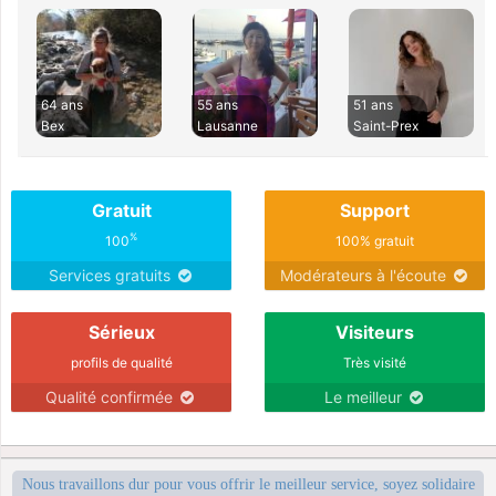
64 ans
55 ans
51 ans
Bex
Lausanne
Saint-Prex
Gratuit
Support
%
100
100% gratuit
Services gratuits
Modérateurs à l'écoute
Sérieux
Visiteurs
profils de qualité
Très visité
Qualité confirmée
Le meilleur
Nous travaillons dur pour vous offrir le meilleur service, soyez solidaire