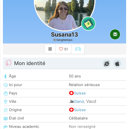
0
Susana13
longtemps
51
Mon identité
Âge
50 ans
Ici pour
Relation sérieuse
Pays
Suisse
Vaud
Ville
Gland
,
Origine
Suisse
État civil
Célibataire
Niveau academic
Non renseigné