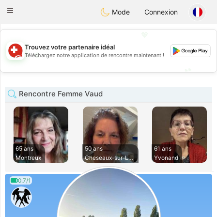
Suissi
Toggle
Mode
Connexion
navigation
💖
Trouvez votre partenaire idéal
💖
Téléchargez notre application de rencontre maintenant !
💕
💕
Rencontre Femme Vaud
65 ans
50 ans
61 ans
Montreux
Cheseaux-sur-Lausa
Yvonand
0.7/1