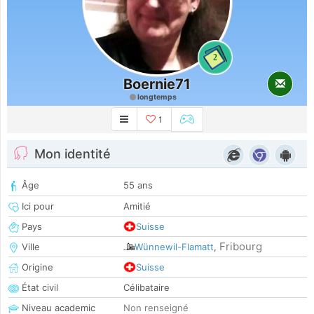
2
Boernie71
longtemps
1
Mon identité
Âge
55 ans
Ici pour
Amitié
Pays
Suisse
Fribourg
Ville
Wünnewil-Flamatt
,
Origine
Suisse
État civil
Célibataire
Niveau academic
Non renseigné