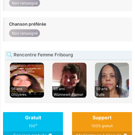
Non renseigné
Chanson préférée
Non renseigné
Rencontre Femme Fribourg
56 ans
55 ans
59 ans
Gruyères
Wünnewil-Flamat
Bulle
Gratuit
Support
%
100
100% gratuit