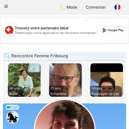
Suissi
Toggle
Mode
Connexion
navigation
💖
Trouvez votre partenaire idéal
💖
Téléchargez notre application de rencontre maintenant !
💕
💕
Rencontre Femme Fribourg
66 ans
71 ans
50 ans
Bulle
Echarlens
Estavayer-le-Lac
0.9/1