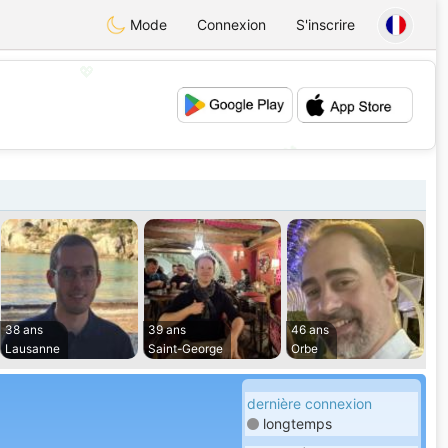
Mode
Connexion
S'inscrire
💖
💕
38 ans
39 ans
46 ans
Lausanne
Saint-George
Orbe
dernière connexion
longtemps