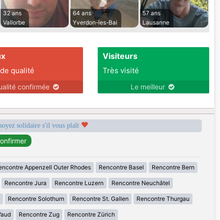
32 ans
64 ans
57 ans
Vallorbe
Yverdon-les-Bai
Lausanne
ux
Visiteurs
 de qualité
Très visité
ualité confirmée
Le meilleur
soyez solidaire s'il vous plaît
encontre Appenzell Outer Rhodes
Rencontre Basel
Rencontre Bern
Rencontre Jura
Rencontre Luzern
Rencontre Neuchâtel
Rencontre Solothurn
Rencontre St. Gallen
Rencontre Thurgau
Vaud
Rencontre Zug
Rencontre Zürich