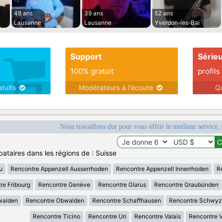
48 ans
39 ans
52 ans
Lausanne
Lausanne
Yverdon-les-Bai
Support
Série
100% gratuit
profils
atuits
Modérateurs à l'écoute
Q
Nous travaillons dur pour vous offrir le meilleur service, 
bataires dans les régions de : Suisse
u
Rencontre Appenzell Ausserrhoden
Rencontre Appenzell Innerrhoden
R
re Fribourg
Rencontre Genève
Rencontre Glarus
Rencontre Graubünden
walden
Rencontre Obwalden
Rencontre Schaffhausen
Rencontre Schwyz
Rencontre Ticino
Rencontre Uri
Rencontre Valais
Rencontre 