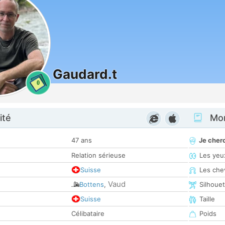
Gaudard.t
0
ité
Mon
47 ans
Je cher
Relation sérieuse
Les yeu
Suisse
Les che
Vaud
Bottens
,
Silhoue
Suisse
Taille
Célibataire
Poids