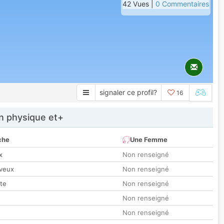
42 Vues |
0 Commentaires
signaler ce profil?
16
 physique et+
che
Une Femme
x
Non renseigné
veux
Non renseigné
tte
Non renseigné
Non renseigné
Non renseigné