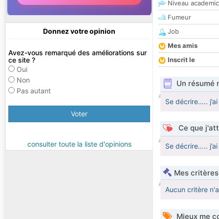
Niveau academic
Fumeur
Donnez votre opinion
Job
Mes amis
Avez-vous remarqué des améliorations sur
ce site ?
Inscrit le
Oui
Non
Un résumé 
Pas autant
Se décrire….. j’a
Voter
Ce que j'at
consulter toute la liste d'opinions
Se décrire….. j’a
Mes critères
Aucun critère n'
Mieux me co