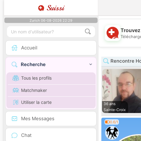
Suissi
Zurich 06-08-2026 22:29
Trouvez 
Télécharge
Accueil
Rencontre H
Recherche
Tous les profils
Matchmaker
Utiliser la carte
36 ans
Sainte-Croix
Mes Messages
0.6/1
Chat