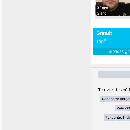
32 ans
Gland
Gratuit
%
100
Services gr
Trouvez des céli
Rencontre Aarga
Rencont
Rencontre Nid