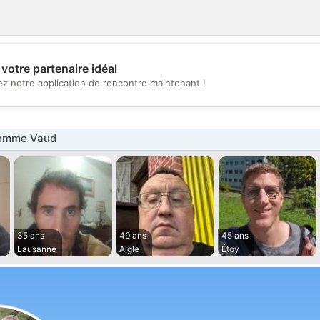
votre partenaire idéal
💖
z notre application de rencontre maintenant !
💕
omme Vaud
35 ans
49 ans
45 ans
Lausanne
Aigle
Étoy