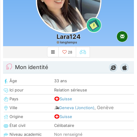
1
Lara124
longtemps
28
Mon identité
Âge
33 ans
Ici pour
Relation sérieuse
Pays
Suisse
Genève
Ville
Geneva (Jonction)
,
Origine
Suisse
État civil
Célibataire
Niveau academic
Non renseigné