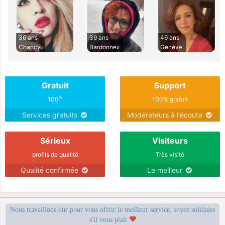
36 ans
39 ans
46 ans
Chancy
Bardonnex
Genève
Gratuit
Support
%
100
100% gratuit
Services gratuits
Modérateurs à l'écoute
Sérieux
Visiteurs
profils de qualité
Très visité
Qualité confirmée
Le meilleur
Nous travaillons dur pour vous offrir le meilleur service, soyez solidaire
s'il vous plaît