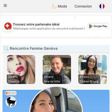
Suissi
Toggle
Mode
Connexion
navigation
💖
Trouvez votre partenaire idéal
💖
Téléchargez notre application de rencontre maintenant !
💕
💕
Rencontre Femme Genève
36 ans
38 ans
41 ans
Chancy
Aire-la-Ville
Chêne-Bourg
0.6/1