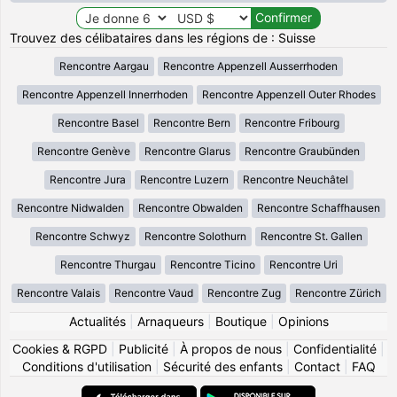
Trouvez des célibataires dans les régions de : Suisse
Rencontre Aargau
Rencontre Appenzell Ausserrhoden
Rencontre Appenzell Innerrhoden
Rencontre Appenzell Outer Rhodes
Rencontre Basel
Rencontre Bern
Rencontre Fribourg
Rencontre Genève
Rencontre Glarus
Rencontre Graubünden
Rencontre Jura
Rencontre Luzern
Rencontre Neuchâtel
Rencontre Nidwalden
Rencontre Obwalden
Rencontre Schaffhausen
Rencontre Schwyz
Rencontre Solothurn
Rencontre St. Gallen
Rencontre Thurgau
Rencontre Ticino
Rencontre Uri
Rencontre Valais
Rencontre Vaud
Rencontre Zug
Rencontre Zürich
Actualités
|
Arnaqueurs
|
Boutique
|
Opinions
Cookies & RGPD
|
Publicité
|
À propos de nous
|
Confidentialité
|
Conditions d'utilisation
|
Sécurité des enfants
|
Contact
|
FAQ