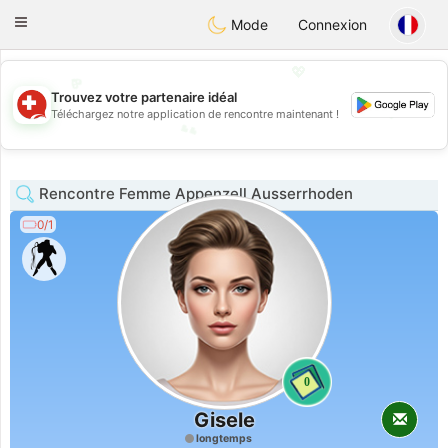
Suissi
Toggle
Mode
Connexion
navigation
💖
Trouvez votre partenaire idéal
💕
Téléchargez notre application de rencontre maintenant !
💕
💖
Rencontre Femme Appenzell Ausserrhoden
0/1
0
Gisele
longtemps