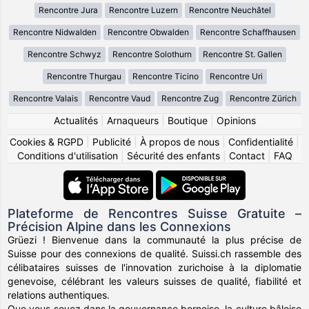
Rencontre Jura
Rencontre Luzern
Rencontre Neuchâtel
Rencontre Nidwalden
Rencontre Obwalden
Rencontre Schaffhausen
Rencontre Schwyz
Rencontre Solothurn
Rencontre St. Gallen
Rencontre Thurgau
Rencontre Ticino
Rencontre Uri
Rencontre Valais
Rencontre Vaud
Rencontre Zug
Rencontre Zürich
Actualités
|
Arnaqueurs
|
Boutique
|
Opinions
Cookies & RGPD
|
Publicité
|
À propos de nous
|
Confidentialité
|
Conditions d'utilisation
|
Sécurité des enfants
|
Contact
|
FAQ
Plateforme de Rencontres Suisse Gratuite –
Précision Alpine dans les Connexions
Grüezi ! Bienvenue dans la communauté la plus précise de
Suisse pour des connexions de qualité. Suissi.ch rassemble des
célibataires suisses de l'innovation zurichoise à la diplomatie
genevoise, célébrant les valeurs suisses de qualité, fiabilité et
relations authentiques.
Que vous soyez dans la gouvernance bernoise, la culture bâloise