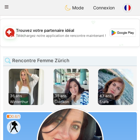
Suissi
Toggle
Mode
Connexion
navigation
💖
Trouvez votre partenaire idéal
💖
Téléchargez notre application de rencontre maintenant !
💕
💕
Rencontre Femme Zürich
36 ans
35 ans
43 ans
Winterthur
Dietikon
Stäfa
0.6/1