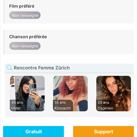
Film préféré
Non renseigné
Chanson préférée
Non renseigné
Rencontre Femme Zürich
45 ans
55 ans
35 ans
Uster
Küsnacht
Dägerlen
Gratuit
Support