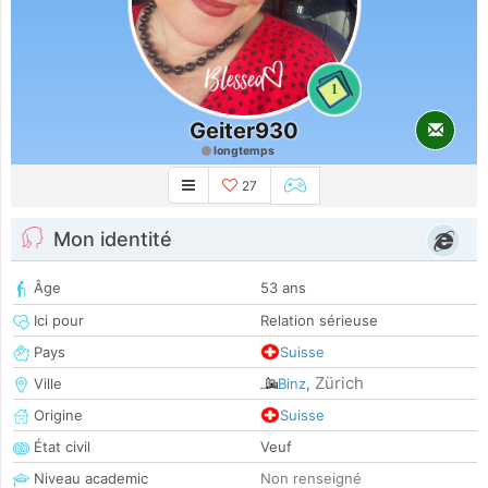
1
Geiter930
longtemps
27
Mon identité
Âge
53 ans
Ici pour
Relation sérieuse
Pays
Suisse
Zürich
Ville
Binz
,
Origine
Suisse
État civil
Veuf
Niveau academic
Non renseigné