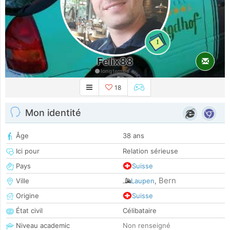
1
Felix88
longtemps
18
Mon identité
Âge
38 ans
Ici pour
Relation sérieuse
Pays
Suisse
Bern
Ville
Laupen
,
Origine
Suisse
État civil
Célibataire
Niveau academic
Non renseigné