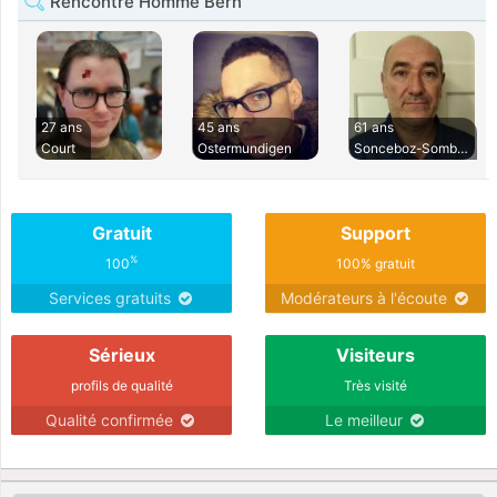
Rencontre Homme Bern
27 ans
45 ans
61 ans
Court
Ostermundigen
Sonceboz-Sombev
Gratuit
Support
%
100
100% gratuit
Services gratuits
Modérateurs à l'écoute
Sérieux
Visiteurs
profils de qualité
Très visité
Qualité confirmée
Le meilleur