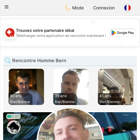
Suissi
Toggle
Mode
Connexion
navigation
💖
Trouvez votre partenaire idéal
💖
Téléchargez notre application de rencontre maintenant !
💕
💕
Rencontre Homme Bern
50 ans
39 ans
41 ans
Biel/Bienne
Biel/Bienne
Biel/Bienne
0.9/1