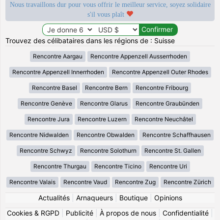
Nous travaillons dur pour vous offrir le meilleur service, soyez solidaire
s'il vous plaît
Trouvez des célibataires dans les régions de : Suisse
Rencontre Aargau
Rencontre Appenzell Ausserrhoden
Rencontre Appenzell Innerrhoden
Rencontre Appenzell Outer Rhodes
Rencontre Basel
Rencontre Bern
Rencontre Fribourg
Rencontre Genève
Rencontre Glarus
Rencontre Graubünden
Rencontre Jura
Rencontre Luzern
Rencontre Neuchâtel
Rencontre Nidwalden
Rencontre Obwalden
Rencontre Schaffhausen
Rencontre Schwyz
Rencontre Solothurn
Rencontre St. Gallen
Rencontre Thurgau
Rencontre Ticino
Rencontre Uri
Rencontre Valais
Rencontre Vaud
Rencontre Zug
Rencontre Zürich
Actualités
|
Arnaqueurs
|
Boutique
|
Opinions
Cookies & RGPD
|
Publicité
|
À propos de nous
|
Confidentialité
|