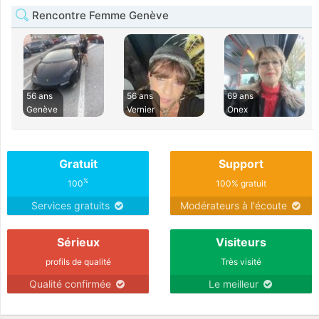
Rencontre Femme Genève
56 ans
56 ans
69 ans
Genève
Vernier
Onex
Gratuit
Support
%
100
100% gratuit
Services gratuits
Modérateurs à l'écoute
Sérieux
Visiteurs
profils de qualité
Très visité
Qualité confirmée
Le meilleur