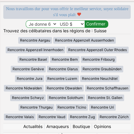
Nous travaillons dur pour vous offrir le meilleur service, soyez solidaire
s'il vous plaît
Trouvez des célibataires dans les régions de : Suisse
Rencontre Aargau
Rencontre Appenzell Ausserrhoden
Rencontre Appenzell Innerrhoden
Rencontre Appenzell Outer Rhodes
Rencontre Basel
Rencontre Bern
Rencontre Fribourg
Rencontre Genève
Rencontre Glarus
Rencontre Graubünden
Rencontre Jura
Rencontre Luzern
Rencontre Neuchâtel
Rencontre Nidwalden
Rencontre Obwalden
Rencontre Schaffhausen
Rencontre Schwyz
Rencontre Solothurn
Rencontre St. Gallen
Rencontre Thurgau
Rencontre Ticino
Rencontre Uri
Rencontre Valais
Rencontre Vaud
Rencontre Zug
Rencontre Zürich
Actualités
|
Arnaqueurs
|
Boutique
|
Opinions