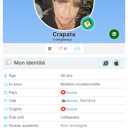
0
Crapata
longtemps
51
Mon identité
Âge
56 ans
Ici pour
Relation occasionnelle
Pays
Suisse
Genève
Ville
Vernier
,
Origine
Suisse
État civil
Célibataire
Niveau academic
Non renseigné