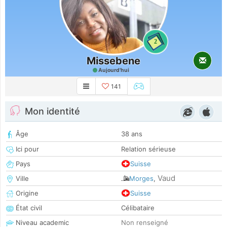
2
Missebene
Aujourd'hui
141
Mon identité
Âge
38 ans
Ici pour
Relation sérieuse
Pays
Suisse
Vaud
Ville
Morges
,
Origine
Suisse
État civil
Célibataire
Niveau academic
Non renseigné