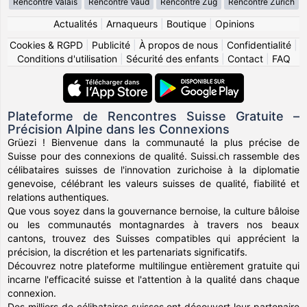
Rencontre Valais
Rencontre Vaud
Rencontre Zug
Rencontre Zürich
Actualités
|
Arnaqueurs
|
Boutique
|
Opinions
Cookies & RGPD
|
Publicité
|
À propos de nous
|
Confidentialité
|
Conditions d'utilisation
|
Sécurité des enfants
|
Contact
|
FAQ
Plateforme de Rencontres Suisse Gratuite –
Précision Alpine dans les Connexions
Grüezi ! Bienvenue dans la communauté la plus précise de
Suisse pour des connexions de qualité. Suissi.ch rassemble des
célibataires suisses de l'innovation zurichoise à la diplomatie
genevoise, célébrant les valeurs suisses de qualité, fiabilité et
relations authentiques.
Que vous soyez dans la gouvernance bernoise, la culture bâloise
ou les communautés montagnardes à travers nos beaux
cantons, trouvez des Suisses compatibles qui apprécient la
précision, la discrétion et les partenariats significatifs.
Découvrez notre plateforme multilingue entièrement gratuite qui
incarne l'efficacité suisse et l'attention à la qualité dans chaque
connexion.
Des milliers de célibataires suisses ont découvert leur partenaire