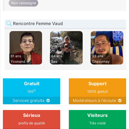
Non renseigné
Rencontre Femme Vaud
61 ans
64 ans
33 ans
Yvonand
Bex
Chavornay
Gratuit
Support
%
100
100% gratuit
Services gratuits
Modérateurs à l'écoute
Sérieux
Visiteurs
profils de qualité
Très visité