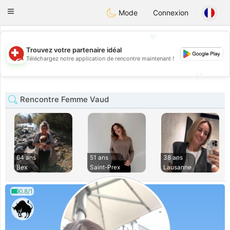
Suissi
Toggle
Mode
Connexion
navigation
💖
Trouvez votre partenaire idéal
💖
Téléchargez notre application de rencontre maintenant !
💕
💕
Rencontre Femme Vaud
64 ans
51 ans
38 ans
Bex
Saint-Prex
Lausanne
0.8/1