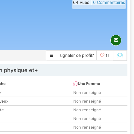
64 Vues |
0 Commentaires
signaler ce profil?
15
 physique et+
che
Une Femme
x
Non renseigné
veux
Non renseigné
tte
Non renseigné
Non renseigné
Non renseigné