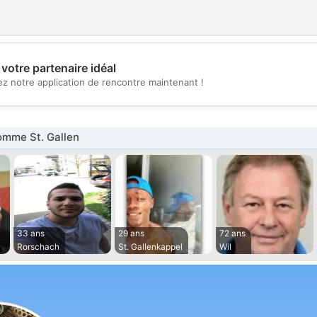
votre partenaire idéal
💖
z notre application de rencontre maintenant !
💕
mme St. Gallen
33 ans
29 ans
72 ans
Rorschach
St. Gallenkappel
Wil