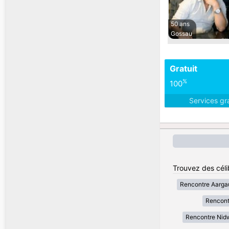
50 ans
Gossau
Gratuit
%
100
Services gr
Trouvez des céli
Rencontre Aarga
Rencont
Rencontre Nid