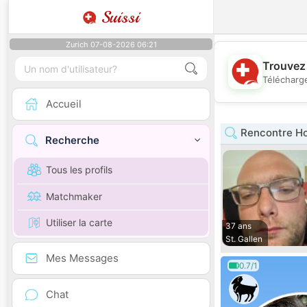
Suissi
Zurich 07-08-2026 06:21
Trouvez 
Télécharge
Accueil
Rencontre Ho
Recherche
Tous les profils
Matchmaker
Utiliser la carte
37 ans
St. Gallen
Mes Messages
0.7/1
Chat