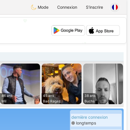
Mode
Connexion
S'inscrire
💖
💕
46 ans
45 ans
38 ans
Wil
Bad Ragaz
Buchs
dernière connexion
longtemps