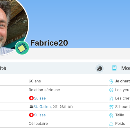
Fabrice20
1
ité
Mon
60 ans
Je cher
Relation sérieuse
Les yeu
Suisse
Les che
St. Gallen
St. Gallen
,
Silhoue
Suisse
Taille
Célibataire
Poids