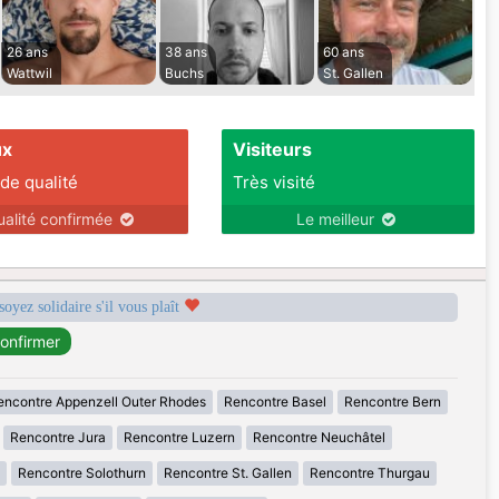
26 ans
38 ans
60 ans
Wattwil
Buchs
St. Gallen
ux
Visiteurs
 de qualité
Très visité
ualité confirmée
Le meilleur
soyez solidaire s'il vous plaît
encontre Appenzell Outer Rhodes
Rencontre Basel
Rencontre Bern
Rencontre Jura
Rencontre Luzern
Rencontre Neuchâtel
Rencontre Solothurn
Rencontre St. Gallen
Rencontre Thurgau