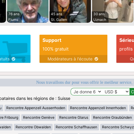
76 ans
45 ans
30 ans
Flums
St. Gallen
Uznach
Support
Série
100% gratuit
profils
atuits
Modérateurs à l'écoute
Q
Nous travaillons dur pour vous offrir le meilleur service, 
bataires dans les régions de : Suisse
u
Rencontre Appenzell Ausserrhoden
Rencontre Appenzell Innerrhoden
R
re Fribourg
Rencontre Genève
Rencontre Glarus
Rencontre Graubünden
walden
Rencontre Obwalden
Rencontre Schaffhausen
Rencontre Schwyz