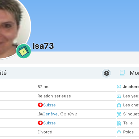
Isa73
2
ité
Mon
52 ans
Je cher
Relation sérieuse
Les yeu
Suisse
Les che
Genève
Genève
,
Silhoue
Suisse
Taille
Divorcé
Poids