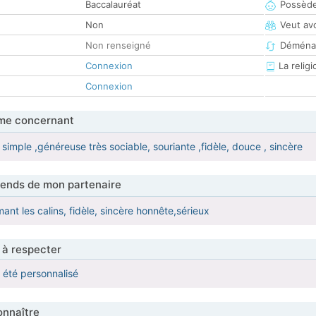
Baccalauréat
Possède
Non
Veut av
Non renseigné
Déména
Connexion
La religi
Connexion
me concernant
simple ,généreuse très sociable, souriante ,fidèle, douce , sincère
tends de mon partenaire
nt les calins, fidèle, sincère honnête,sérieux
 à respecter
a été personnalisé
nnaître