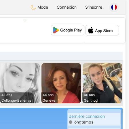
Mode
Connexion
S'inscrire
💖
💕
41 ans
46 ans
40 ans
Collonge-Bellerive
Genève
Genthod
dernière connexion
longtemps