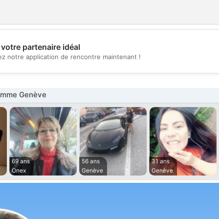
votre partenaire idéal
💖
z notre application de rencontre maintenant !
💕
emme Genève
69 ans
56 ans
31 ans
Onex
Genève
Genève