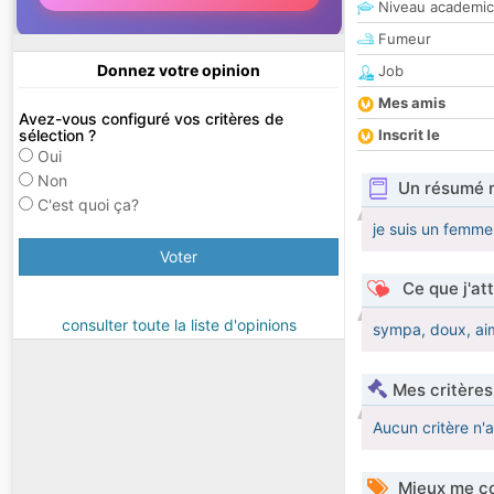
Niveau academic
Fumeur
Donnez votre opinion
Job
Mes amis
Avez-vous configuré vos critères de
sélection ?
Inscrit le
Oui
Non
Un résumé 
C'est quoi ça?
je suis un femme 
Voter
Ce que j'at
consulter toute la liste d'opinions
sympa, doux, aima
Mes critères
Aucun critère n'
Mieux me co