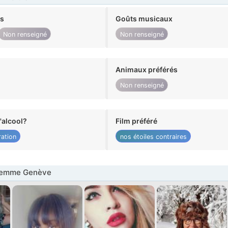
ts
Goûts musicaux
Non renseigné
Non renseigné
Animaux préférés
Non renseigné
alcool?
Film préféré
ation
nos étoiles contraires
Femme Genève