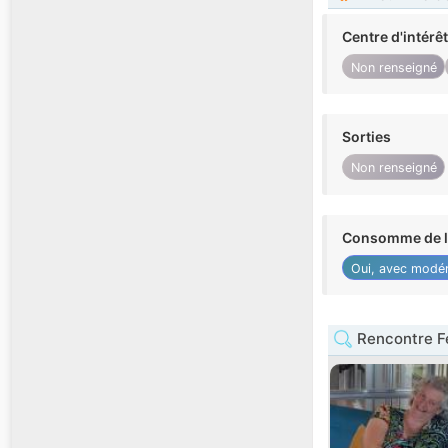
Centre d'intérê
Non renseigné
Sorties
Non renseigné
Consomme de l'
Oui, avec modér
Rencontre 