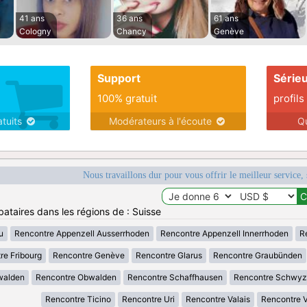
41 ans
36 ans
61 ans
Cologny
Chancy
Genève
Support
Série
100% gratuit
profils
atuits
Modérateurs à l'écoute
Q
Nous travaillons dur pour vous offrir le meilleur service, 
bataires dans les régions de : Suisse
u
Rencontre Appenzell Ausserrhoden
Rencontre Appenzell Innerrhoden
R
re Fribourg
Rencontre Genève
Rencontre Glarus
Rencontre Graubünden
walden
Rencontre Obwalden
Rencontre Schaffhausen
Rencontre Schwyz
Rencontre Ticino
Rencontre Uri
Rencontre Valais
Rencontre 