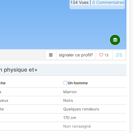
134 Vues |
0 Commentaires
signaler ce profil?
13
 physique et+
che
Un homme
x
Marron
veux
Noirs
tte
Quelques rondeurs
170 cm
Non renseigné