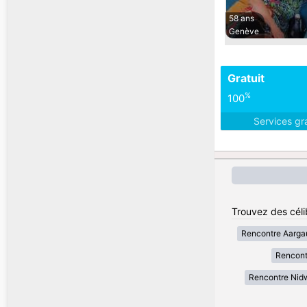
58 ans
Genève
Gratuit
%
100
Services gr
Trouvez des céli
Rencontre Aarga
Rencont
Rencontre Nid