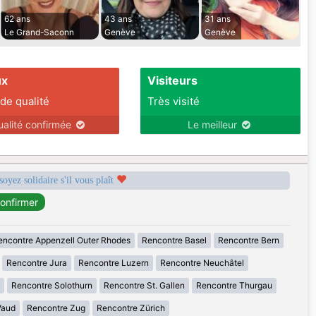
62 ans
43 ans
31 ans
Le Grand-Saconn
Genève
Genève
ux
Visiteurs
 de qualité
Très visité
ualité confirmée
Le meilleur
soyez solidaire s'il vous plaît
encontre Appenzell Outer Rhodes
Rencontre Basel
Rencontre Bern
Rencontre Jura
Rencontre Luzern
Rencontre Neuchâtel
Rencontre Solothurn
Rencontre St. Gallen
Rencontre Thurgau
Vaud
Rencontre Zug
Rencontre Zürich