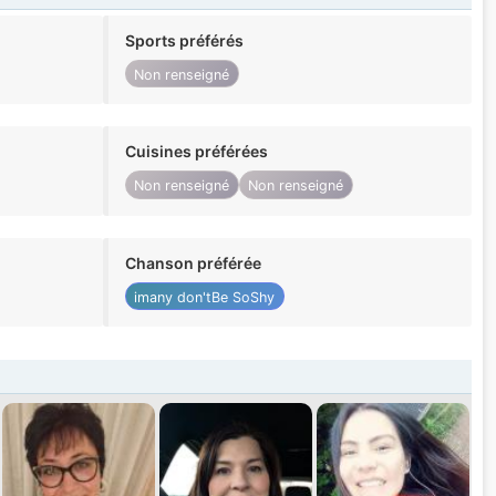
Sports préférés
Non renseigné
Cuisines préférées
Non renseigné
Non renseigné
Chanson préférée
imany don'tBe SoShy