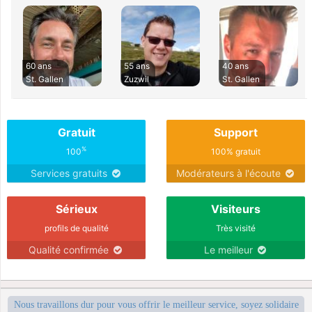
60 ans
55 ans
40 ans
St. Gallen
Zuzwil
St. Gallen
Gratuit
Support
%
100
100% gratuit
Services gratuits
Modérateurs à l'écoute
Sérieux
Visiteurs
profils de qualité
Très visité
Qualité confirmée
Le meilleur
Nous travaillons dur pour vous offrir le meilleur service, soyez solidaire