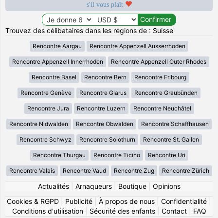
s'il vous plaît
Trouvez des célibataires dans les régions de : Suisse
Rencontre Aargau
Rencontre Appenzell Ausserrhoden
Rencontre Appenzell Innerrhoden
Rencontre Appenzell Outer Rhodes
Rencontre Basel
Rencontre Bern
Rencontre Fribourg
Rencontre Genève
Rencontre Glarus
Rencontre Graubünden
Rencontre Jura
Rencontre Luzern
Rencontre Neuchâtel
Rencontre Nidwalden
Rencontre Obwalden
Rencontre Schaffhausen
Rencontre Schwyz
Rencontre Solothurn
Rencontre St. Gallen
Rencontre Thurgau
Rencontre Ticino
Rencontre Uri
Rencontre Valais
Rencontre Vaud
Rencontre Zug
Rencontre Zürich
Actualités
|
Arnaqueurs
|
Boutique
|
Opinions
Cookies & RGPD
|
Publicité
|
À propos de nous
|
Confidentialité
|
Conditions d'utilisation
|
Sécurité des enfants
|
Contact
|
FAQ