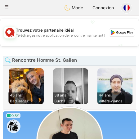
Suissi
Toggle
Mode
Connexion
navigation
💖
Trouvez votre partenaire idéal
💖
Téléchargez notre application de rencontre maintenant !
💕
💕
Rencontre Homme St. Gallen
45 ans
38 ans
44 ans
Bad Ragaz
Buchs
Vilters-Wangs
0.8/1