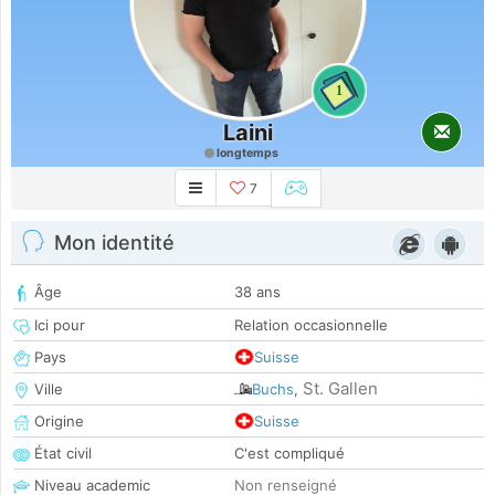
1
Laini
longtemps
7
Mon identité
Âge
38 ans
Ici pour
Relation occasionnelle
Pays
Suisse
St. Gallen
Ville
Buchs
,
Origine
Suisse
État civil
C'est compliqué
Niveau academic
Non renseigné