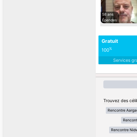
58 ans
Épendes
Gratuit
%
100
Services gr
Trouvez des céli
Rencontre Aarga
Rencont
Rencontre Nid