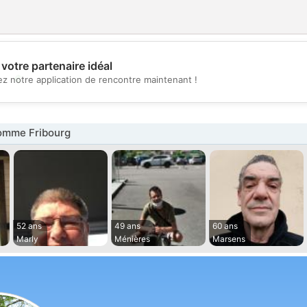
votre partenaire idéal
💖
z notre application de rencontre maintenant !
💕
omme Fribourg
52 ans
49 ans
60 ans
Marly
Ménières
Marsens