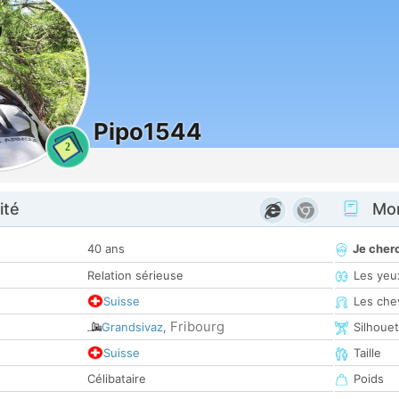
Pipo1544
2
ité
Mon
40 ans
Je cher
Relation sérieuse
Les yeu
Suisse
Les che
Fribourg
Grandsivaz
,
Silhoue
Suisse
Taille
Célibataire
Poids