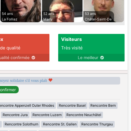
54 ans
52 ans
53 ans
La Folliaz
Marly
Châtel-Saint-De
ux
Visiteurs
 de qualité
Très visité
ualité confirmée
Le meilleur
soyez solidaire s'il vous plaît
encontre Appenzell Outer Rhodes
Rencontre Basel
Rencontre Bern
Rencontre Jura
Rencontre Luzern
Rencontre Neuchâtel
Rencontre Solothurn
Rencontre St. Gallen
Rencontre Thurgau