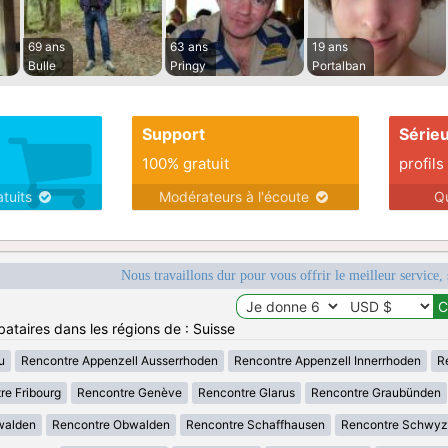
69 ans
63 ans
19 ans
Bulle
Pringy
Portalban
Support
Série
100% gratuit
profils
atuits
Modérateurs à l'écoute
Q
Nous travaillons dur pour vous offrir le meilleur service, 
bataires dans les régions de : Suisse
u
Rencontre Appenzell Ausserrhoden
Rencontre Appenzell Innerrhoden
R
re Fribourg
Rencontre Genève
Rencontre Glarus
Rencontre Graubünden
walden
Rencontre Obwalden
Rencontre Schaffhausen
Rencontre Schwyz