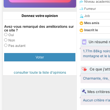
Niveau academic
Fumeur
Donnez votre opinion
Job
Mes amis
Avez-vous remarqué des améliorations sur
ce site ?
Inscrit le
Oui
Non
Un résumé 
Pas autant
1.77m 88kg noiro 
montagne et le l
Voter
Ce que j'at
consulter toute la liste d'opinions
Charmante, rire, 
Mes critères
Aucun critère n'