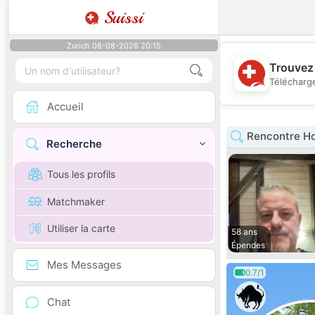
Suissi
Zurich 08-08-2026 20:15
Trouvez 
Télécharge
Accueil
Rencontre H
Recherche
Tous les profils
Matchmaker
Utiliser la carte
58 ans
Épendes
Mes Messages
0.7/1
Chat