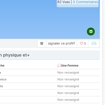
82 Vues |
0 Commentaires
signaler ce profil?
5
 physique et+
che
Une Femme
x
Non renseigné
veux
Non renseigné
tte
Non renseigné
Non renseigné
Non renseigné