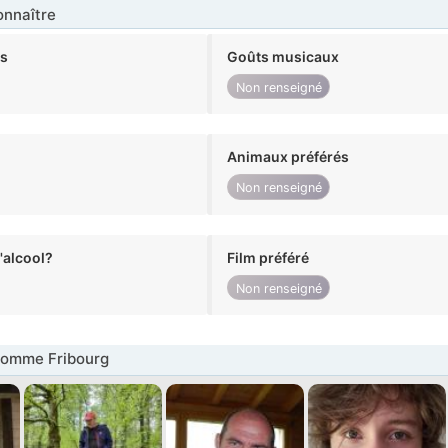
nnaître
ts
Goûts musicaux
Non renseigné
Animaux préférés
Non renseigné
alcool?
Film préféré
Non renseigné
omme Fribourg