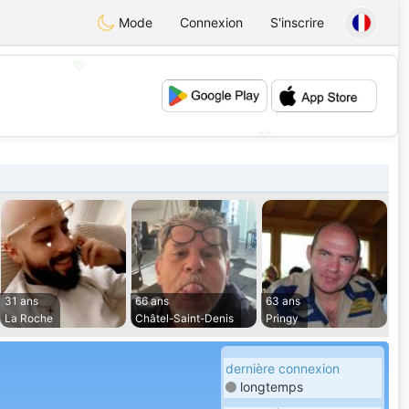
Mode
Connexion
S'inscrire
💖
💕
31 ans
66 ans
63 ans
La Roche
Châtel-Saint-Denis
Pringy
dernière connexion
longtemps